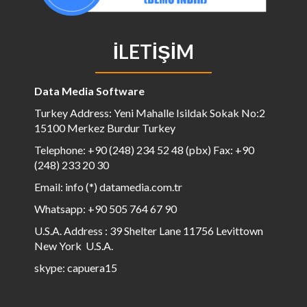
İLETIŞIM
Data Media Software
Turkey Address: Yeni Mahalle Isildak Sokak No:2
15100 Merkez Burdur Turkey
Telephone: +90 (248) 234 52 48 (pbx) Fax: +90
(248) 233 20 30
Email: info (*) datamedia.com.tr
Whatsapp: +90 505 764 67 90
U.S.A. Address : 39 Shelter Lane 11756 Levittown
New York U.S.A.
skype: capuera15