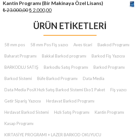
Kantin Programı (Bir Makinaya Özel Lisans)
₺ 23.000,00.
fiyat:
Orijinal
Şu
₺
23.000,00
₺
2.000,00
₺ 2.000,00.
fiyat:
andaki
₺ 23.000,00.
ÜRÜN ETIKETLERI
fiyat:
₺ 2.000,00.
58 mm pos
58 mm Pos Fiş yazıcı
Aves ticari
Baekod Programı
Baharat Programı
Bakkal Barkod programı
Barkod Fiş Yazıcısı
BARKODLU SATIŞ
Barkodlu Satış Programı
Barkod Programı
Barkod Sistemi
Büfe Barkod Programı
Data Media
Data Media PosX Hızlı Satış Barkod Sistemi Eko1 Paket
Fiş yazıcı
Getir Sipariş Yazıcısı
Hırdavat Barkod Programı
Hırdavat Barkod Sistemi
Hızlı Satış Programı
Kantin Programı
Kasap Programı
KIRTASİYE PROGRAMI + LAZER BARKOD OKUYUCU