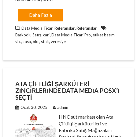
Daha Fazla
,
Data Media Ticari Referanslar
Referanslar
,
,
,
Barkodlu Satış
cari
Data Media Ticari Pro
etiket basımı
,
,
,
,
vb.
kasa
ökc
stok
veresiye
ATA ÇIFTLIĞI ŞARKÜTERI
ZINCIRLERINDE DATA MEDIA POSX’I
SEÇTI
Ocak 30, 2025
admin
HNC süt markası olan Ata
Çiftliği Şarküterileri ve
Fabrika Satış Mağazaları
Barkod, ön muhasebe ve Hızlı