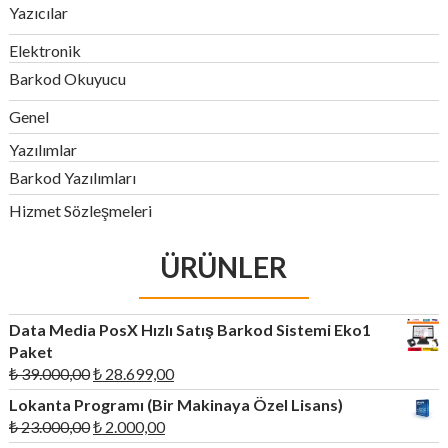
Yazıcılar
Elektronik
Barkod Okuyucu
Genel
Yazılımlar
Barkod Yazılımları
Hizmet Sözleşmeleri
ÜRÜNLER
Data Media PosX Hızlı Satış Barkod Sistemi Eko1
Paket
Orijinal
Şu
₺
39.000,00
₺
28.699,00
fiyat:
andaki
Lokanta Programı (Bir Makinaya Özel Lisans)
₺ 39.000,00.
fiyat:
Orijinal
Şu
₺
23.000,00
₺
2.000,00
₺ 28.699,00.
fiyat:
andaki