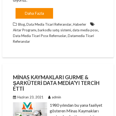
Daha Fazla
,
,
Blog
Data Media Ticari Referanslar
Haberler
,
,
,
Aktar Programı
barkodlu satış sistemi
data media posx
,
Data Media Ticari Posx Refernaslar
Datamedia Ticari
Referanslar
MINAS KAYMAKLARI GURME &
ŞARKÜTERI DATA MEDIA’YI TERCIH
ETTI
Haziran 23, 2021
admin
1980 yılından bu yana faaliyet
gösteren Minas Kaymakları