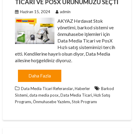
TICARI VE POSX ÜRÜNÜMÜZÜ SEÇTI
Haziran 15, 2024
admin
AKYAZ Hırdavat Stok
yönetimi, barkod sistemi ve
önmuhasebe işlemleri için
Data Media Ticari ve PosX
Hızlı satış sistemimizi tercih
etti. Kendilerine hayırlı olsun diyor, Data Media
ailesine hoşgeldiniz diyoruz.
Daha Fazla
,
Data Media Ticari Referanslar
Haberler
Barkod
,
,
,
Sistemi
data media posx
Data Media Ticari
Hızlı Satış
,
,
Programı
Önmuhasebe Yazılımı
Stok Programı