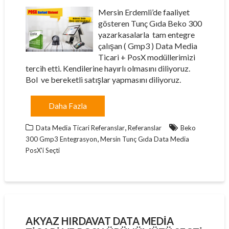
Mersin Erdemli’de faaliyet
gösteren Tunç Gıda Beko 300
yazarkasalarla tam entegre
çalışan ( Gmp3 ) Data Media
Ticari + PosX modüllerimizi
tercih etti. Kendilerine hayırlı olmasını diliyoruz.
Bol ve bereketli satışlar yapmasını diliyoruz.
Daha Fazla
,
Data Media Ticari Referanslar
Referanslar
Beko
,
300 Gmp3 Entegrasyon
Mersin Tunç Gıda Data Media
PosX'i Seçti
AKYAZ HIRDAVAT DATA MEDIA