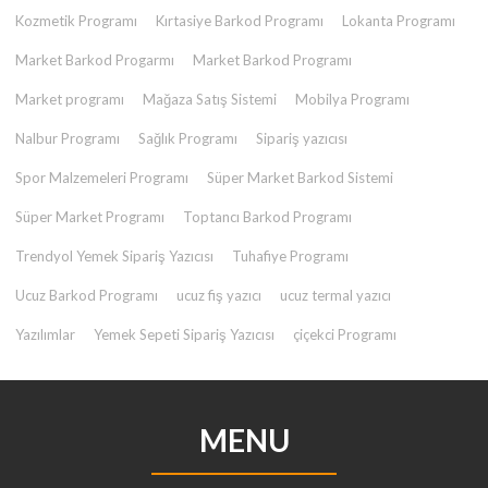
Kozmetik Programı
Kırtasiye Barkod Programı
Lokanta Programı
Market Barkod Progarmı
Market Barkod Programı
Market programı
Mağaza Satış Sistemi
Mobilya Programı
Nalbur Programı
Sağlık Programı
Sipariş yazıcısı
Spor Malzemeleri Programı
Süper Market Barkod Sistemi
Süper Market Programı
Toptancı Barkod Programı
Trendyol Yemek Sipariş Yazıcısı
Tuhafiye Programı
Ucuz Barkod Programı
ucuz fiş yazıcı
ucuz termal yazıcı
Yazılımlar
Yemek Sepeti Sipariş Yazıcısı
çiçekci Programı
MENU