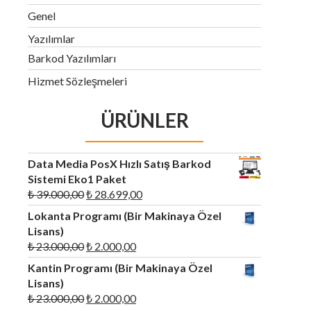
Genel
Yazılımlar
Barkod Yazılımları
Hizmet Sözleşmeleri
ÜRÜNLER
Data Media PosX Hızlı Satış Barkod
Sistemi Eko1 Paket
Orijinal
Şu
₺
39.000,00
₺
28.699,00
fiyat:
andaki
Lokanta Programı (Bir Makinaya Özel
₺ 39.000,00.
fiyat:
Lisans)
₺ 28.699,00.
Orijinal
Şu
₺
23.000,00
₺
2.000,00
fiyat:
andaki
Kantin Programı (Bir Makinaya Özel
₺ 23.000,00.
fiyat:
Lisans)
₺ 2.000,00.
Orijinal
Şu
₺
23.000,00
₺
2.000,00