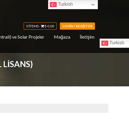
Turkish
0 ITEMS -
₺
0,00
LOGIN / REGISTER
trali) ve Solar Projeler
Mağaza
İletişim
Turkish
 LISANS)