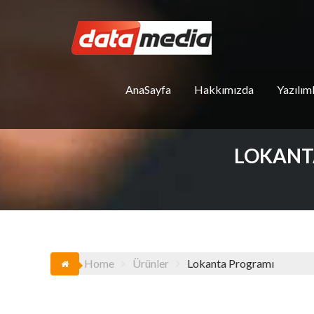
Skip
to
content
AnaSayfa
Hakkımızda
Yazılım
LOKANTA
Home
Ürünler
Lokanta Programı