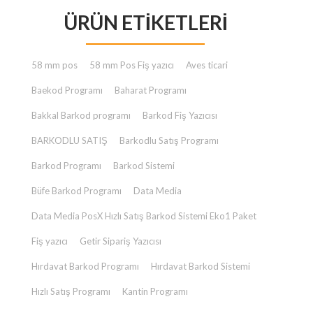
fiyat:
andaki
ÜRÜN ETIKETLERI
₺ 23.000,00.
fiyat:
₺ 2.000,00.
58 mm pos
58 mm Pos Fiş yazıcı
Aves ticari
Baekod Programı
Baharat Programı
Bakkal Barkod programı
Barkod Fiş Yazıcısı
BARKODLU SATIŞ
Barkodlu Satış Programı
Barkod Programı
Barkod Sistemi
Büfe Barkod Programı
Data Media
Data Media PosX Hızlı Satış Barkod Sistemi Eko1 Paket
Fiş yazıcı
Getir Sipariş Yazıcısı
Hırdavat Barkod Programı
Hırdavat Barkod Sistemi
Hızlı Satış Programı
Kantin Programı