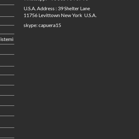
U.S.A. Address : 39 Shelter Lane
11756 Levittown New York U.S.A.
skype: capuera15
istemi