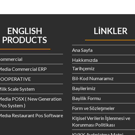
ENGLISH
LINKLER
PRODUCTS
Ana Sayfa
Commercial
Hakkımızda
Tarihçemiz
Media Commercial ERP
Bil-Kod Numaramız
 COOPERATIVE
Bayilerimiz
ilk Scale System
Bayilik Formu
Media POSX ( New Generation
 Pos System )
Form ve Sözleşmeler
edıa Restaurant Pos Software
Kişisel Verilerin İşlenmesi ve
Korunması Politikası
KVKK Aydınlatma Metni