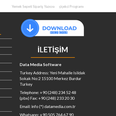
Yemek Sepeti Sipariş Yazıcısı
çiçekci Programı
İLETIŞIM
Data Media Software
Turkey Address: Yeni Mahalle Isildak
Sokak No:2 15100 Merkez Burdur
Turkey
Telephone: +90 (248) 234 52 48
(pbx) Fax: +90 (248) 233 20 30
Email: info (*) datamedia.com.tr
Whatsapp: +90 505 764 67 90