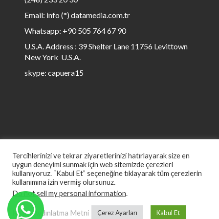
Email: info (*) datamedia.com.tr
Whatsapp: +90 505 764 67 90
U.S.A. Address : 39 Shelter Lane 11756 Levittown
New York U.S.A.
skype: capuera15
Tercihlerinizi ve tekrar ziyaretlerinizi hatırlayarak size en
uygun deneyimi sunmak için web sitemizde çerezleri
kullanıyoruz. “Kabul Et” seçeneğine tıklayarak tüm çerezlerin
kullanımına izin vermiş olursunuz.
© All rights reserved to Data Media 1999 to ∞
Do not sell my personal information
.
KVKK Aydınlatma Metni
Çerez Ayarları
Kabul Et