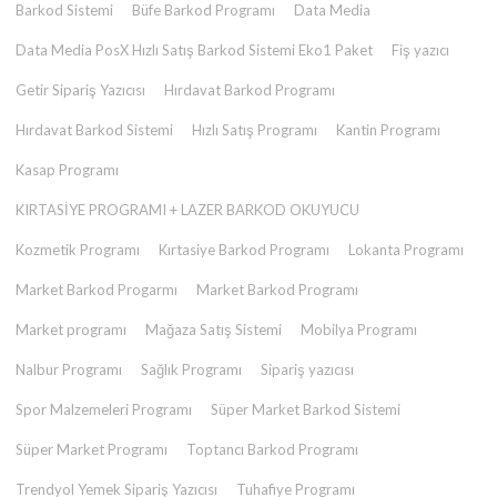
Barkod Sistemi
Büfe Barkod Programı
Data Media
Data Media PosX Hızlı Satış Barkod Sistemi Eko1 Paket
Fiş yazıcı
Getir Sipariş Yazıcısı
Hırdavat Barkod Programı
Hırdavat Barkod Sistemi
Hızlı Satış Programı
Kantin Programı
Kasap Programı
KIRTASİYE PROGRAMI + LAZER BARKOD OKUYUCU
Kozmetik Programı
Kırtasiye Barkod Programı
Lokanta Programı
Market Barkod Progarmı
Market Barkod Programı
Market programı
Mağaza Satış Sistemi
Mobilya Programı
Nalbur Programı
Sağlık Programı
Sipariş yazıcısı
Spor Malzemeleri Programı
Süper Market Barkod Sistemi
Süper Market Programı
Toptancı Barkod Programı
Trendyol Yemek Sipariş Yazıcısı
Tuhafiye Programı