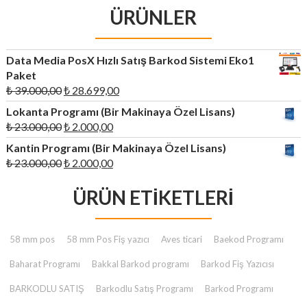
ÜRÜNLER
Data Media PosX Hızlı Satış Barkod Sistemi Eko1
Paket
Orijinal
Şu
₺
39.000,00
₺
28.699,00
fiyat:
andaki
Lokanta Programı (Bir Makinaya Özel Lisans)
₺ 39.000,00.
fiyat:
Orijinal
Şu
₺
23.000,00
₺
2.000,00
₺ 28.699,00.
fiyat:
andaki
Kantin Programı (Bir Makinaya Özel Lisans)
₺ 23.000,00.
fiyat:
Orijinal
Şu
₺
23.000,00
₺
2.000,00
₺ 2.000,00.
fiyat:
andaki
₺ 23.000,00.
ÜRÜN ETIKETLERI
fiyat:
₺ 2.000,00.
58 mm pos
58 mm Pos Fiş yazıcı
Aves ticari
Baekod Programı
Baharat Programı
Bakkal Barkod programı
Barkod Fiş Yazıcısı
BARKODLU SATIŞ
Barkodlu Satış Programı
Barkod Programı