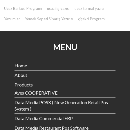
Ucuz Barkod Programı
ucuz fiş yazıcı
ucuz termal yazıcı
Yazılımlar
Yemek Sepeti Sipariş Yazıcısı
çiçekci Programı
MENU
Home
About
Products
Aves COOPERATIVE
Data Media POSX ( New Generation Retail Pos
System )
Data Media Commercial ERP
Data Medıa Restaurant Pos Software