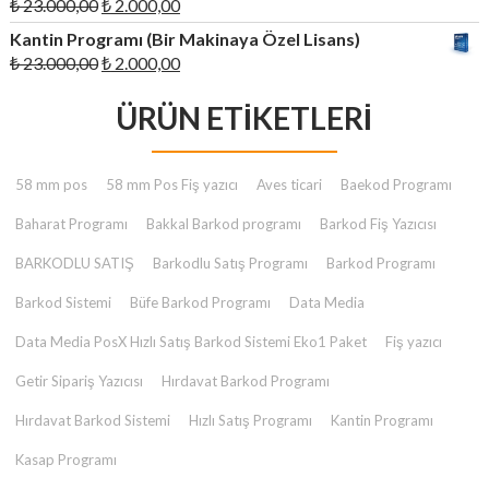
Orijinal
Şu
₺
23.000,00
₺
2.000,00
₺ 28.699,00.
fiyat:
andaki
Kantin Programı (Bir Makinaya Özel Lisans)
₺ 23.000,00.
fiyat:
Orijinal
Şu
₺
23.000,00
₺
2.000,00
₺ 2.000,00.
fiyat:
andaki
₺ 23.000,00.
ÜRÜN ETIKETLERI
fiyat:
₺ 2.000,00.
58 mm pos
58 mm Pos Fiş yazıcı
Aves ticari
Baekod Programı
Baharat Programı
Bakkal Barkod programı
Barkod Fiş Yazıcısı
BARKODLU SATIŞ
Barkodlu Satış Programı
Barkod Programı
Barkod Sistemi
Büfe Barkod Programı
Data Media
Data Media PosX Hızlı Satış Barkod Sistemi Eko1 Paket
Fiş yazıcı
Getir Sipariş Yazıcısı
Hırdavat Barkod Programı
Hırdavat Barkod Sistemi
Hızlı Satış Programı
Kantin Programı
Kasap Programı