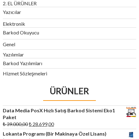
2. EL ÜRÜNLER
Yazıcılar
Elektronik
Barkod Okuyucu
Genel
Yazılımlar
Barkod Yazılımları
Hizmet Sözleşmeleri
ÜRÜNLER
Data Media PosX Hızlı Satış Barkod Sistemi Eko1
Paket
Orijinal
Şu
₺
39.000,00
₺
28.699,00
fiyat:
andaki
Lokanta Programı (Bir Makinaya Özel Lisans)
₺ 39.000,00.
fiyat: