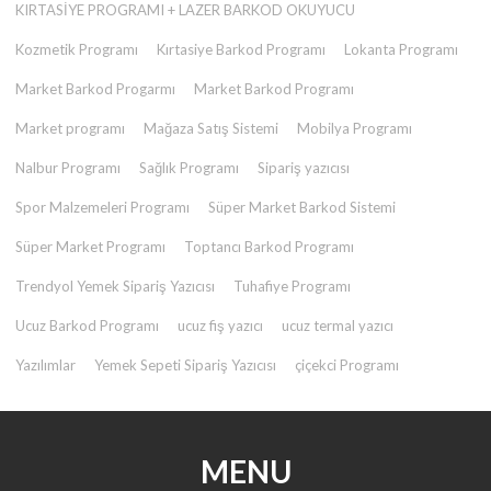
KIRTASİYE PROGRAMI + LAZER BARKOD OKUYUCU
Kozmetik Programı
Kırtasiye Barkod Programı
Lokanta Programı
Market Barkod Progarmı
Market Barkod Programı
Market programı
Mağaza Satış Sistemi
Mobilya Programı
Nalbur Programı
Sağlık Programı
Sipariş yazıcısı
Spor Malzemeleri Programı
Süper Market Barkod Sistemi
Süper Market Programı
Toptancı Barkod Programı
Trendyol Yemek Sipariş Yazıcısı
Tuhafiye Programı
Ucuz Barkod Programı
ucuz fiş yazıcı
ucuz termal yazıcı
Yazılımlar
Yemek Sepeti Sipariş Yazıcısı
çiçekci Programı
MENU