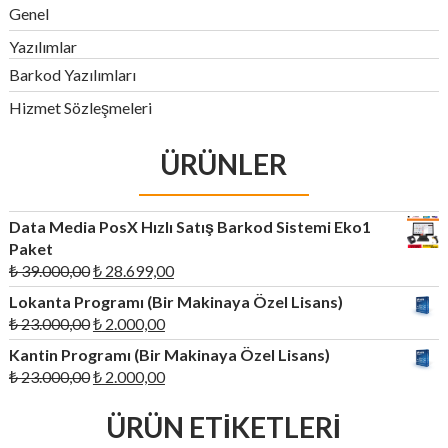
Genel
Yazılımlar
Barkod Yazılımları
Hizmet Sözleşmeleri
ÜRÜNLER
Data Media PosX Hızlı Satış Barkod Sistemi Eko1
Paket
Orijinal
Şu
₺
39.000,00
₺
28.699,00
fiyat:
andaki
Lokanta Programı (Bir Makinaya Özel Lisans)
₺ 39.000,00.
fiyat:
Orijinal
Şu
₺
23.000,00
₺
2.000,00
₺ 28.699,00.
fiyat:
andaki
Kantin Programı (Bir Makinaya Özel Lisans)
₺ 23.000,00.
fiyat:
Orijinal
Şu
₺
23.000,00
₺
2.000,00
₺ 2.000,00.
fiyat:
andaki
₺ 23.000,00.
ÜRÜN ETIKETLERI
fiyat:
₺ 2.000,00.