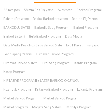
58 mm pos
58 mm Pos Fiş yazıcı
Aves ticari
Baekod Programı
Baharat Programı
Bakkal Barkod programı
Barkod Fiş Yazıcısı
BARKODLU SATIŞ
Barkodlu Satış Programı
Barkod Programı
Barkod Sistemi
Büfe Barkod Programı
Data Media
Data Media PosX Hızlı Satış Barkod Sistemi Eko1 Paket
Fiş yazıcı
Getir Sipariş Yazıcısı
Hırdavat Barkod Programı
Hırdavat Barkod Sistemi
Hızlı Satış Programı
Kantin Programı
Kasap Programı
KIRTASİYE PROGRAMI + LAZER BARKOD OKUYUCU
Kozmetik Programı
Kırtasiye Barkod Programı
Lokanta Programı
Market Barkod Progarmı
Market Barkod Programı
Market programı
Mağaza Satış Sistemi
Mobilya Programı