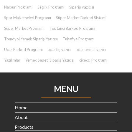
Nalbur Programı
Sağlık Programı
Sipariş yazıcısı
Spor Malzemeleri Programı
Süper Market Barkod Sistemi
Süper Market Programı
Toptancı Barkod Programı
Trendyol Yemek Sipariş Yazıcısı
Tuhafiye Programı
Ucuz Barkod Programı
ucuz fiş yazıcı
ucuz termal yazıcı
Yazılımlar
Yemek Sepeti Sipariş Yazıcısı
çiçekci Programı
MENU
Home
About
Products