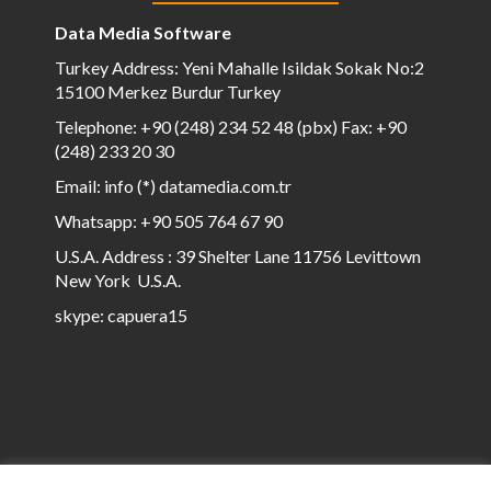
Data Media Software
Turkey Address: Yeni Mahalle Isildak Sokak No:2
15100 Merkez Burdur Turkey
Telephone: +90 (248) 234 52 48 (pbx) Fax: +90
(248) 233 20 30
Email: info (*) datamedia.com.tr
Whatsapp: +90 505 764 67 90
U.S.A. Address : 39 Shelter Lane 11756 Levittown
New York U.S.A.
skype: capuera15