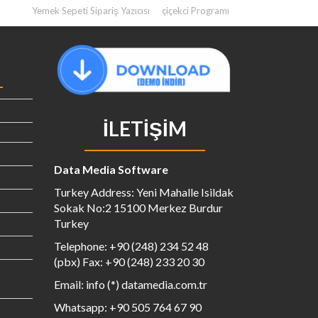
Yemek Sepeti Sipariş Yazıcısı
çiçekci Programı
İLETIŞIM
Data Media Software
Turkey Address: Yeni Mahalle Isildak
Sokak No:2 15100 Merkez Burdur
Turkey
Telephone: +90 (248) 234 52 48
(pbx) Fax: +90 (248) 233 20 30
Email: info (*) datamedia.com.tr
Whatsapp: +90 505 764 67 90