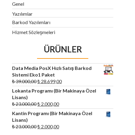
Genel
Yazılımlar
Barkod Yazılımları
Hizmet Sözleşmeleri
ÜRÜNLER
Data Media PosX Hızlı Satış Barkod
Sistemi Eko1 Paket
Orijinal
Şu
₺
39.000,00
₺
28.699,00
fiyat:
andaki
Lokanta Programı (Bir Makinaya Özel
₺ 39.000,00.
fiyat:
Lisans)
₺ 28.699,00.
Orijinal
Şu
₺
23.000,00
₺
2.000,00
fiyat:
andaki
Kantin Programı (Bir Makinaya Özel
₺ 23.000,00.
fiyat:
Lisans)
₺ 2.000,00.
Orijinal
Şu
₺
23.000,00
₺
2.000,00
fiyat:
andaki