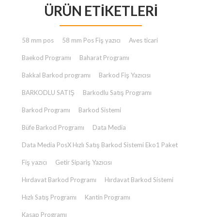
ÜRÜN ETIKETLERI
₺ 23.000,00.
fiyat:
₺ 2.000,00.
58 mm pos
58 mm Pos Fiş yazıcı
Aves ticari
Baekod Programı
Baharat Programı
Bakkal Barkod programı
Barkod Fiş Yazıcısı
BARKODLU SATIŞ
Barkodlu Satış Programı
Barkod Programı
Barkod Sistemi
Büfe Barkod Programı
Data Media
Data Media PosX Hızlı Satış Barkod Sistemi Eko1 Paket
Fiş yazıcı
Getir Sipariş Yazıcısı
Hırdavat Barkod Programı
Hırdavat Barkod Sistemi
Hızlı Satış Programı
Kantin Programı
Kasap Programı