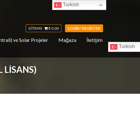
Turkish
0 ITEMS -
₺
0,00
LOGIN / REGISTER
trali) ve Solar Projeler
Mağaza
İletişim
Turkish
 LISANS)