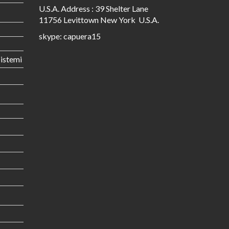
U.S.A. Address : 39 Shelter Lane
11756 Levittown New York U.S.A.
skype: capuera15
istemi