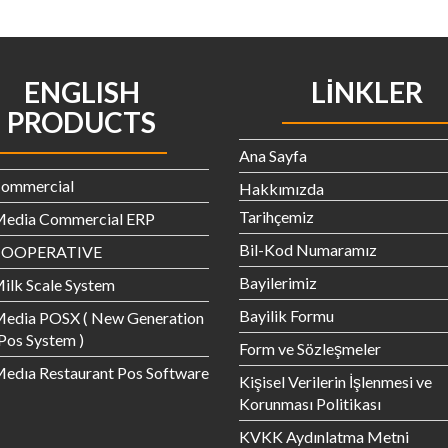
ENGLISH
LINKLER
PRODUCTS
Ana Sayfa
Commercial
Hakkımızda
Tarihçemiz
Media Commercial ERP
Bil-Kod Numaramız
 COOPERATIVE
Bayilerimiz
ilk Scale System
Bayilik Formu
Media POSX ( New Generation
 Pos System )
Form ve Sözleşmeler
edıa Restaurant Pos Software
Kişisel Verilerin İşlenmesi ve
Korunması Politikası
KVKK Aydınlatma Metni