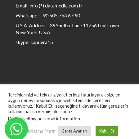
Email: info (*) datamedia.com.tr
Whatsapp: +90 505 764 67 90
U.S.A. Address : 39 Shelter Lane 11756 Levittown
New York U.S.A.
skype: capuera15
Tercihlerinizi ve tekrar ziyaretlerinizi hatırlayarak size en
uygun deneyimi sunmak için web sitemizde çerezleri
kullanıyoruz. “Kabul Et” seçeneğine tıklayarak tüm çerezlerin
kullanımına izin vermiş olursunuz.
© All rights reserved to Data Media 1999 to ∞
Do not sell my personal information
.
KVKK Aydınlatma Metni
Çerez Ayarları
Kabul Et