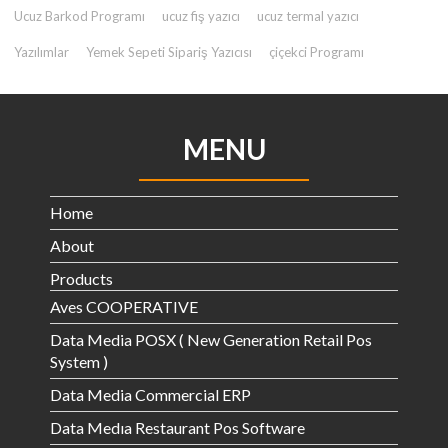
Ucuz Barkod Programı
ucuz fiş yazıcı
ucuz termal yazıcı
Yazılımlar
Yemek Sepeti Sipariş Yazıcısı
çiçekci Programı
MENU
Home
About
Products
Aves COOPERATIVE
Data Media POSX ( New Generation Retail Pos
System )
Data Media Commercial ERP
Data Medıa Restaurant Pos Software