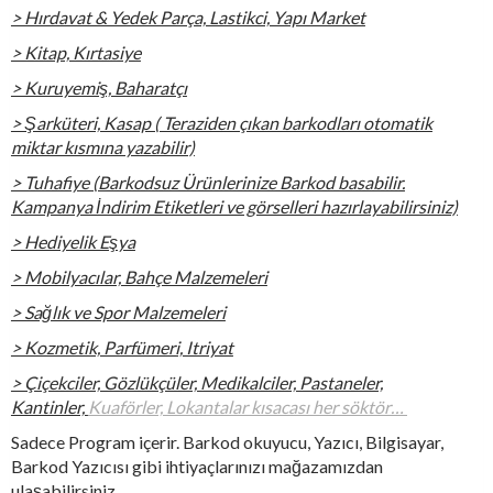
> Hırdavat & Yedek Parça, Lastikci, Yapı Market
> Kitap, Kırtasiye
> Kuruyemiş, Baharatçı
> Şarküteri, Kasap ( Teraziden çıkan barkodları otomatik
miktar kısmına yazabilir)
> Tuhafiye (Barkodsuz Ürünlerinize Barkod basabilir.
Kampanya İndirim Etiketleri ve görselleri hazırlayabilirsiniz)
> Hediyelik Eşya
> Mobilyacılar, Bahçe Malzemeleri
> Sağlık ve Spor Malzemeleri
> Kozmetik, Parfümeri, Itriyat
> Çiçekciler, Gözlükçüler, Medikalciler, Pastaneler,
Kantinler,
Kuaförler, Lokantalar kısacası her söktör…
Sadece Program içerir. Barkod okuyucu, Yazıcı, Bilgisayar,
Barkod Yazıcısı gibi ihtiyaçlarınızı mağazamızdan
ulaşabilirsiniz.