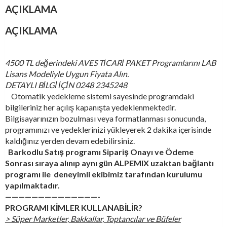
AÇIKLAMA
AÇIKLAMA
4500 TL değerindeki AVES TİCARİ PAKET Programlarını LAB
Lisans Modeliyle Uygun Fiyata Alın.
DETAYLI BİLGİ İÇİN 0248 2345248
Otomatik yedekleme sistemi sayesinde programdaki
bilgileriniz her açılış kapanışta yedeklenmektedir.
Bilgisayarınızın bozulması veya formatlanması sonucunda,
programınızı ve yedeklerinizi yükleyerek 2 dakika içerisinde
kaldığınız yerden devam edebilirsiniz.
Barkodlu Satış programı Sipariş Onayı ve Ödeme
Sonrası sıraya alınıp aynı gün ALPEMIX uzaktan bağlantı
programı ile deneyimli ekibimiz tarafından kurulumu
yapılmaktadır.
——————————————-
PROGRAMI KİMLER KULLANABİLİR?
> Süper Marketler, Bakkallar, Toptancılar ve Büfeler