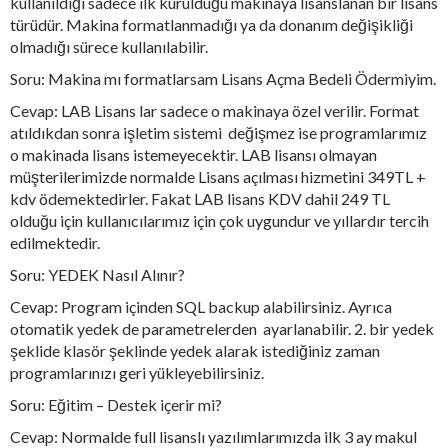
kullanıldığı sadece ilk kurulduğu makinaya lisanslanan bir lisans
türüdür. Makina formatlanmadığı ya da donanım değişikliği
olmadığı sürece kullanılabilir.
Soru: Makina mı formatlarsam Lisans Açma Bedeli Ödermiyim.
Cevap: LAB Lisans lar sadece o makinaya özel verilir. Format
atıldıkdan sonra işletim sistemi değişmez ise programlarımız
o makinada lisans istemeyecektir. LAB lisansı olmayan
müşterilerimizde normalde Lisans açılması hizmetini 349TL +
kdv ödemektedirler. Fakat LAB lisans KDV dahil 249 TL
olduğu için kullanıcılarımız için çok uygundur ve yıllardır tercih
edilmektedir.
Soru: YEDEK Nasıl Alınır?
Cevap: Program içinden SQL backup alabilirsiniz. Ayrıca
otomatik yedek de parametrelerden ayarlanabilir. 2. bir yedek
şeklide klasör şeklinde yedek alarak istediğiniz zaman
programlarınızı geri yükleyebilirsiniz.
Soru: Eğitim – Destek içerir mi?
Cevap: Normalde full lisanslı yazılımlarımızda ilk 3 ay makul