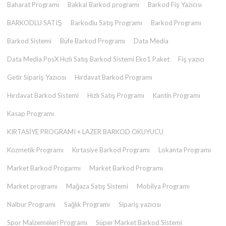
Baharat Programı
Bakkal Barkod programı
Barkod Fiş Yazıcısı
BARKODLU SATIŞ
Barkodlu Satış Programı
Barkod Programı
Barkod Sistemi
Büfe Barkod Programı
Data Media
Data Media PosX Hızlı Satış Barkod Sistemi Eko1 Paket
Fiş yazıcı
Getir Sipariş Yazıcısı
Hırdavat Barkod Programı
Hırdavat Barkod Sistemi
Hızlı Satış Programı
Kantin Programı
Kasap Programı
KIRTASİYE PROGRAMI + LAZER BARKOD OKUYUCU
Kozmetik Programı
Kırtasiye Barkod Programı
Lokanta Programı
Market Barkod Progarmı
Market Barkod Programı
Market programı
Mağaza Satış Sistemi
Mobilya Programı
Nalbur Programı
Sağlık Programı
Sipariş yazıcısı
Spor Malzemeleri Programı
Süper Market Barkod Sistemi