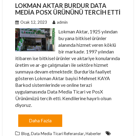
LOKMAN AKTAR BURDUR DATA
MEDIA POSX ÜRÜNÜNÜ TERCIH ETTI
Ocak 12, 2023
admin
Lokman Aktar, 1925 yılından
bu yana bitkisel ürünler
alanında hizmet veren köklü
bir markadır. 1997 yılından
itibaren ise bitkisel ürünler ve aktariye konularında
üretim ve ar-ge çalışmaları ile sektöre hizmet
sunmaya devam etmektedir. Burdur’da faaliyet
gösteren Lokman Aktar bayisi Mehmet KAYA
Barkod sistemlerinde ve online terazi
uygulamasında Data Media Ticari ve PosX
Ürünümüzü tercih etti. Kendilerine hayırlı olsun
diyoruz.
Daha Fazla
,
,
Blog
Data Media Ticari Referanslar
Haberler