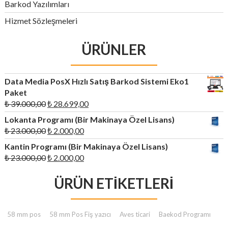
Barkod Yazılımları
Hizmet Sözleşmeleri
ÜRÜNLER
Data Media PosX Hızlı Satış Barkod Sistemi Eko1
Paket
Orijinal
Şu
₺
39.000,00
₺
28.699,00
fiyat:
andaki
Lokanta Programı (Bir Makinaya Özel Lisans)
₺ 39.000,00.
fiyat:
Orijinal
Şu
₺
23.000,00
₺
2.000,00
₺ 28.699,00.
fiyat:
andaki
Kantin Programı (Bir Makinaya Özel Lisans)
₺ 23.000,00.
fiyat:
Orijinal
Şu
₺
23.000,00
₺
2.000,00
₺ 2.000,00.
fiyat:
andaki
₺ 23.000,00.
ÜRÜN ETIKETLERI
fiyat:
₺ 2.000,00.
58 mm pos
58 mm Pos Fiş yazıcı
Aves ticari
Baekod Programı