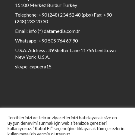
15100 Merkez Burdur Turkey
Telephone: +90 (248) 234 52 48 (pbx) Fax: +90
(248) 233 20 30
Email: info (*) datamedia.com.tr
Whatsapp: +90 505 764 67 90
U.S.A. Address : 39 Shelter Lane 11756 Levittown
New York U.S.A.
skype: capuera15
Tercihlerinizi ve tekrar ziyaretlerinizi hatırlayarak size en
uygun deneyimi sunmak için web sitemizde çerezleri
kullanıyoruz. “Kabul Et” seçeneğine tıklayarak tüm çerezlerin
kullanımına izin vermiş olursunuz.