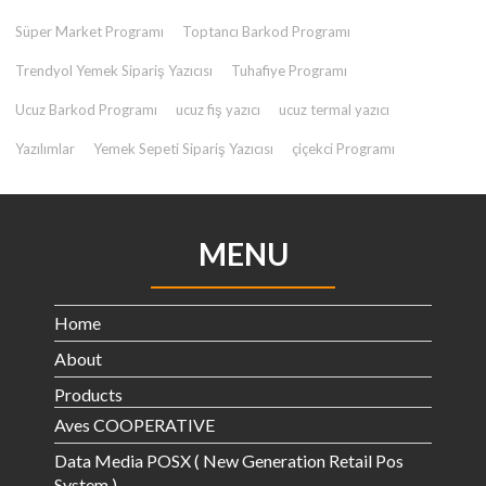
Süper Market Programı
Toptancı Barkod Programı
Trendyol Yemek Sipariş Yazıcısı
Tuhafiye Programı
Ucuz Barkod Programı
ucuz fiş yazıcı
ucuz termal yazıcı
Yazılımlar
Yemek Sepeti Sipariş Yazıcısı
çiçekci Programı
MENU
Home
About
Products
Aves COOPERATIVE
Data Media POSX ( New Generation Retail Pos
System )