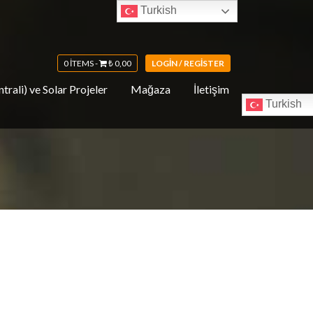
Turkish
0 ITEMS -
₺
0,00
LOGIN / REGISTER
trali) ve Solar Projeler
Mağaza
İletişim
Turkish