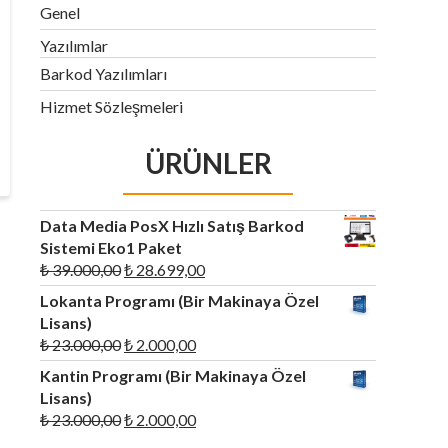
Genel
Yazılımlar
Barkod Yazılımları
Hizmet Sözleşmeleri
ÜRÜNLER
Data Media PosX Hızlı Satış Barkod
Sistemi Eko1 Paket
Orijinal
Şu
₺
39.000,00
₺
28.699,00
fiyat:
andaki
Lokanta Programı (Bir Makinaya Özel
₺ 39.000,00.
fiyat:
Lisans)
₺ 28.699,00.
Orijinal
Şu
₺
23.000,00
₺
2.000,00
fiyat:
andaki
Kantin Programı (Bir Makinaya Özel
₺ 23.000,00.
fiyat:
Lisans)
₺ 2.000,00.
Orijinal
Şu
₺
23.000,00
₺
2.000,00
fiyat:
andaki