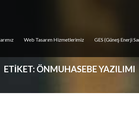
larımız
Web Tasarım Hizmetlerimiz
GES (Güneş Enerji San
ETIKET:
ÖNMUHASEBE YAZILIMI