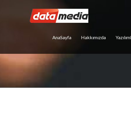
Skip
to
content
AnaSayfa
Hakkımızda
Yazılım