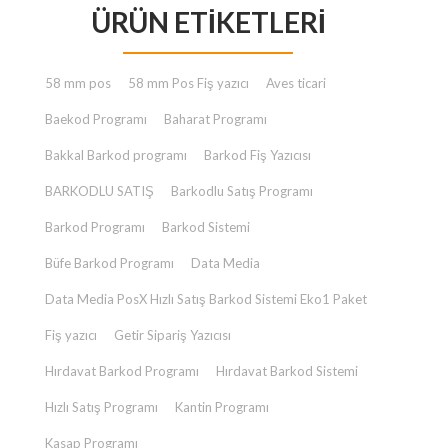
ÜRÜN ETIKETLERI
₺ 23.000,00.
fiyat:
₺ 2.000,00.
58 mm pos
58 mm Pos Fiş yazıcı
Aves ticari
Baekod Programı
Baharat Programı
Bakkal Barkod programı
Barkod Fiş Yazıcısı
BARKODLU SATIŞ
Barkodlu Satış Programı
Barkod Programı
Barkod Sistemi
Büfe Barkod Programı
Data Media
Data Media PosX Hızlı Satış Barkod Sistemi Eko1 Paket
Fiş yazıcı
Getir Sipariş Yazıcısı
Hırdavat Barkod Programı
Hırdavat Barkod Sistemi
Hızlı Satış Programı
Kantin Programı
Kasap Programı