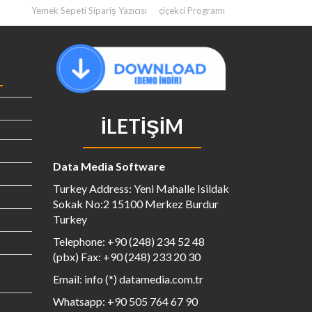
Yemek Sepeti Sipariş Yazıcısı
çiçekci Programı
İLETIŞIM
Data Media Software
Turkey Address: Yeni Mahalle Isildak
Sokak No:2 15100 Merkez Burdur
Turkey
Telephone: +90 (248) 234 52 48
(pbx) Fax: +90 (248) 233 20 30
Email: info (*) datamedia.com.tr
Whatsapp: +90 505 764 67 90