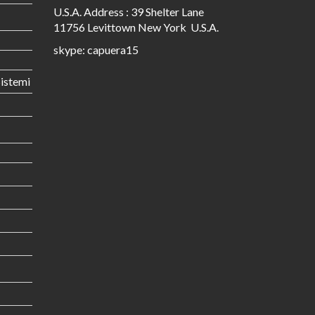
U.S.A. Address : 39 Shelter Lane
11756 Levittown New York U.S.A.
skype: capuera15
istemi