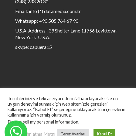
(248) 233 20 30
Email: info (*) datamedia.com.tr
Whatsapp: +90 505 764 67 90
U.S.A. Address : 39 Shelter Lane 11756 Levittown
New York U.S.A.
skype: capuera15
Tercihlerinizi ve tekrar ziyaretlerinizi hatırlayarak size en
uygun deneyimi sunmak için web sitemizde çerezleri
kullanıyoruz. “Kabul Et” seçeneğine tıklayarak tüm çerezlerin
kullanımına izin vermiş olursunuz.
© All rights reserved to Data Media 1999 to ∞
Do not sell my personal information
.
KVKK Aydınlatma Metni
Çerez Ayarları
Kabul Et