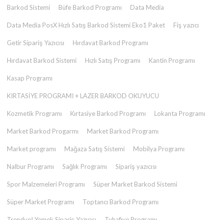
Barkod Sistemi
Büfe Barkod Programı
Data Media
Data Media PosX Hızlı Satış Barkod Sistemi Eko1 Paket
Fiş yazıcı
Getir Sipariş Yazıcısı
Hırdavat Barkod Programı
Hırdavat Barkod Sistemi
Hızlı Satış Programı
Kantin Programı
Kasap Programı
KIRTASİYE PROGRAMI + LAZER BARKOD OKUYUCU
Kozmetik Programı
Kırtasiye Barkod Programı
Lokanta Programı
Market Barkod Progarmı
Market Barkod Programı
Market programı
Mağaza Satış Sistemi
Mobilya Programı
Nalbur Programı
Sağlık Programı
Sipariş yazıcısı
Spor Malzemeleri Programı
Süper Market Barkod Sistemi
Süper Market Programı
Toptancı Barkod Programı
Trendyol Yemek Sipariş Yazıcısı
Tuhafiye Programı