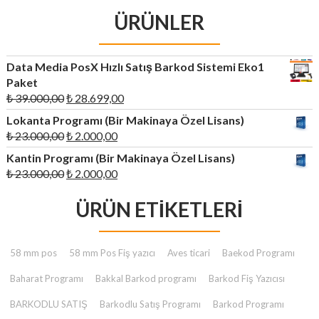
ÜRÜNLER
Data Media PosX Hızlı Satış Barkod Sistemi Eko1
Paket
Orijinal
Şu
₺
39.000,00
₺
28.699,00
fiyat:
andaki
Lokanta Programı (Bir Makinaya Özel Lisans)
₺ 39.000,00.
fiyat:
Orijinal
Şu
₺
23.000,00
₺
2.000,00
₺ 28.699,00.
fiyat:
andaki
Kantin Programı (Bir Makinaya Özel Lisans)
₺ 23.000,00.
fiyat:
Orijinal
Şu
₺
23.000,00
₺
2.000,00
₺ 2.000,00.
fiyat:
andaki
₺ 23.000,00.
ÜRÜN ETIKETLERI
fiyat:
₺ 2.000,00.
58 mm pos
58 mm Pos Fiş yazıcı
Aves ticari
Baekod Programı
Baharat Programı
Bakkal Barkod programı
Barkod Fiş Yazıcısı
BARKODLU SATIŞ
Barkodlu Satış Programı
Barkod Programı