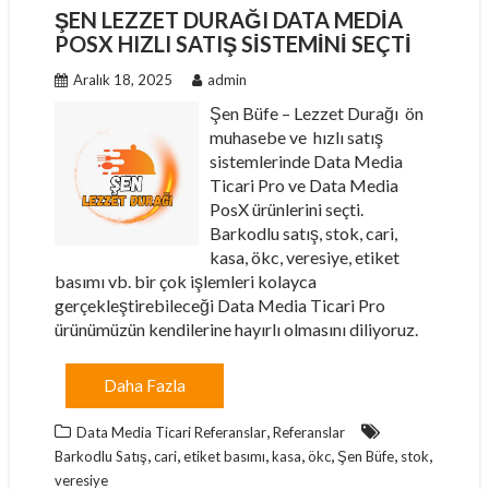
ŞEN LEZZET DURAĞI DATA MEDIA
POSX HIZLI SATIŞ SISTEMINI SEÇTI
Aralık 18, 2025
admin
Şen Büfe – Lezzet Durağı ön
muhasebe ve hızlı satış
sistemlerinde Data Media
Ticari Pro ve Data Media
PosX ürünlerini seçti.
Barkodlu satış, stok, cari,
kasa, ökc, veresiye, etiket
basımı vb. bir çok işlemleri kolayca
gerçekleştirebileceği Data Media Ticari Pro
ürünümüzün kendilerine hayırlı olmasını diliyoruz.
Daha Fazla
,
Data Media Ticari Referanslar
Referanslar
,
,
,
,
,
,
,
Barkodlu Satış
cari
etiket basımı
kasa
ökc
Şen Büfe
stok
veresiye