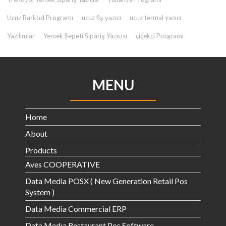
Ucuz Barkod Programı
ucuz fiş yazıcı
ucuz termal yazıcı
Yazılımlar
Yemek Sepeti Sipariş Yazıcısı
çiçekci Programı
MENU
Home
About
Products
Aves COOPERATIVE
Data Media POSX ( New Generation Retail Pos
System )
Data Media Commercial ERP
Data Medıa Restaurant Pos Software