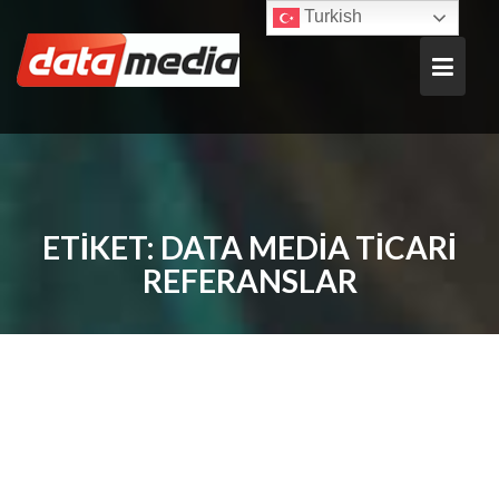
Skip
Turkish
to
content
ETIKET:
DATA MEDIA TICARI
REFERANSLAR