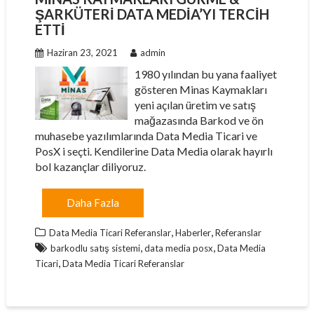
ŞARKÜTERI DATA MEDIA’YI TERCIH
ETTI
Haziran 23, 2021
admin
1980 yılından bu yana faaliyet
gösteren Minas Kaymakları
yeni açılan üretim ve satış
mağazasında Barkod ve ön
muhasebe yazılımlarında Data Media Ticari ve
PosX i seçti. Kendilerine Data Media olarak hayırlı
bol kazançlar diliyoruz.
Daha Fazla
,
,
Data Media Ticari Referanslar
Haberler
Referanslar
,
,
barkodlu satış sistemi
data media posx
Data Media
,
Ticari
Data Media Ticari Referanslar