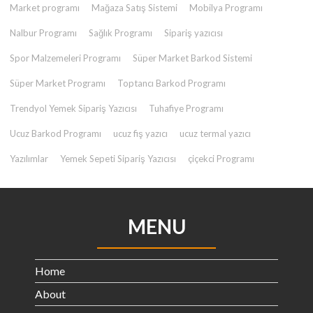
Market programı
Mağaza Satış Sistemi
Mobilya Programı
Nalbur Programı
Sağlık Programı
Sipariş yazıcısı
Spor Malzemeleri Programı
Süper Market Barkod Sistemi
Süper Market Programı
Toptancı Barkod Programı
Trendyol Yemek Sipariş Yazıcısı
Tuhafiye Programı
Ucuz Barkod Programı
ucuz fiş yazıcı
ucuz termal yazıcı
Yazılımlar
Yemek Sepeti Sipariş Yazıcısı
çiçekci Programı
MENU
Home
About