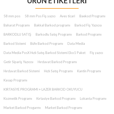
ÜRÜN ETIKETLERI
₺ 2.000,00.
58 mm pos
58 mm Pos Fiş yazıcı
Aves ticari
Baekod Programı
Baharat Programı
Bakkal Barkod programı
Barkod Fiş Yazıcısı
BARKODLU SATIŞ
Barkodlu Satış Programı
Barkod Programı
Barkod Sistemi
Büfe Barkod Programı
Data Media
Data Media PosX Hızlı Satış Barkod Sistemi Eko1 Paket
Fiş yazıcı
Getir Sipariş Yazıcısı
Hırdavat Barkod Programı
Hırdavat Barkod Sistemi
Hızlı Satış Programı
Kantin Programı
Kasap Programı
KIRTASİYE PROGRAMI + LAZER BARKOD OKUYUCU
Kozmetik Programı
Kırtasiye Barkod Programı
Lokanta Programı
Market Barkod Progarmı
Market Barkod Programı