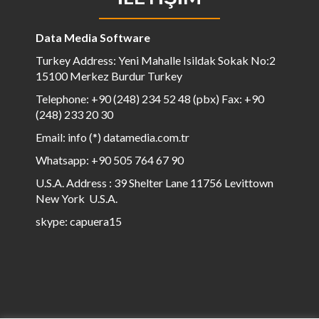
Data Media Software
Turkey Address: Yeni Mahalle Isildak Sokak No:2
15100 Merkez Burdur Turkey
Telephone: +90 (248) 234 52 48 (pbx) Fax: +90
(248) 233 20 30
Email: info (*) datamedia.com.tr
Whatsapp: +90 505 764 67 90
U.S.A. Address : 39 Shelter Lane 11756 Levittown
New York U.S.A.
skype: capuera15