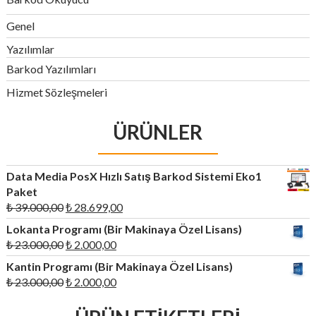
Genel
Yazılımlar
Barkod Yazılımları
Hizmet Sözleşmeleri
ÜRÜNLER
Data Media PosX Hızlı Satış Barkod Sistemi Eko1
Paket
Orijinal
Şu
₺
39.000,00
₺
28.699,00
fiyat:
andaki
Lokanta Programı (Bir Makinaya Özel Lisans)
₺ 39.000,00.
fiyat:
Orijinal
Şu
₺
23.000,00
₺
2.000,00
₺ 28.699,00.
fiyat:
andaki
Kantin Programı (Bir Makinaya Özel Lisans)
₺ 23.000,00.
fiyat:
Orijinal
Şu
₺
23.000,00
₺
2.000,00
₺ 2.000,00.
fiyat:
andaki
₺ 23.000,00.
fiyat: