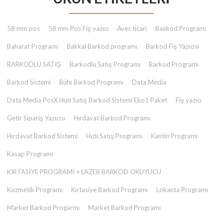
₺ 2.000,00.
58 mm pos
58 mm Pos Fiş yazıcı
Aves ticari
Baekod Programı
Baharat Programı
Bakkal Barkod programı
Barkod Fiş Yazıcısı
BARKODLU SATIŞ
Barkodlu Satış Programı
Barkod Programı
Barkod Sistemi
Büfe Barkod Programı
Data Media
Data Media PosX Hızlı Satış Barkod Sistemi Eko1 Paket
Fiş yazıcı
Getir Sipariş Yazıcısı
Hırdavat Barkod Programı
Hırdavat Barkod Sistemi
Hızlı Satış Programı
Kantin Programı
Kasap Programı
KIRTASİYE PROGRAMI + LAZER BARKOD OKUYUCU
Kozmetik Programı
Kırtasiye Barkod Programı
Lokanta Programı
Market Barkod Progarmı
Market Barkod Programı