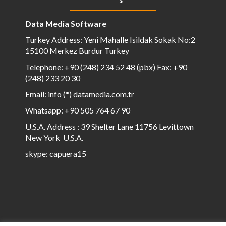
Data Media Software
Turkey Address: Yeni Mahalle Isildak Sokak No:2
15100 Merkez Burdur Turkey
Telephone: +90 (248) 234 52 48 (pbx) Fax: +90
(248) 233 20 30
Email: info (*) datamedia.com.tr
Whatsapp: +90 505 764 67 90
U.S.A. Address : 39 Shelter Lane 11756 Levittown
New York U.S.A.
skype: capuera15