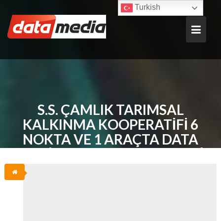
Skip
Turkish
to
content
S.S. ÇAMLIK TARIMSAL
KALKINMA KOOPERATIFI 6
NOKTA VE 1 ARAÇTA DATA
MEDIA OTOMASYONU SEÇTI