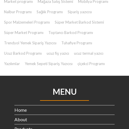
Market programı
Mağaza Satış Sistemi
Mobilya Programı
Nalbur Programı
Sağlık Programı
Sipariş yazıcısı
Spor Malzemeleri Programı
Süper Market Barkod Sistemi
Süper Market Programı
Toptancı Barkod Programı
Trendyol Yemek Sipariş Yazıcısı
Tuhafiye Programı
Ucuz Barkod Programı
ucuz fiş yazıcı
ucuz termal yazıcı
Yazılımlar
Yemek Sepeti Sipariş Yazıcısı
çiçekci Programı
MENU
Home
About
Products