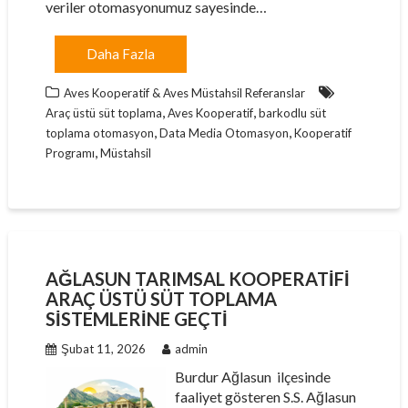
veriler otomasyonumuz sayesinde…
Daha Fazla
Aves Kooperatif & Aves Müstahsil Referanslar
,
,
Araç üstü süt toplama
Aves Kooperatif
barkodlu süt
,
,
toplama otomasyon
Data Media Otomasyon
Kooperatif
,
Programı
Müstahsil
AĞLASUN TARIMSAL KOOPERATIFI
ARAÇ ÜSTÜ SÜT TOPLAMA
SISTEMLERINE GEÇTI
Şubat 11, 2026
admin
Burdur Ağlasun ilçesinde
faaliyet gösteren S.S. Ağlasun