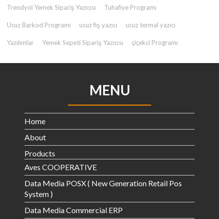
Trendyol Yemek Sipariş Yazıcısı
Tuhafiye Programı
Ucuz Barkod Programı
ucuz fiş yazıcı
ucuz termal yazıcı
Yazılımlar
Yemek Sepeti Sipariş Yazıcısı
çiçekci Programı
MENU
Home
About
Products
Aves COOPERATIVE
Data Media POSX ( New Generation Retail Pos
System )
Data Media Commercial ERP