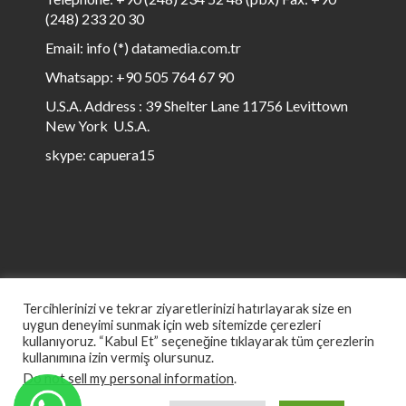
(248) 233 20 30
Email: info (*) datamedia.com.tr
Whatsapp: +90 505 764 67 90
U.S.A. Address : 39 Shelter Lane 11756 Levittown
New York U.S.A.
skype: capuera15
Tercihlerinizi ve tekrar ziyaretlerinizi hatırlayarak size en
uygun deneyimi sunmak için web sitemizde çerezleri
kullanıyoruz. “Kabul Et” seçeneğine tıklayarak tüm çerezlerin
kullanımına izin vermiş olursunuz.
© All rights reserved to Data Media 1999 to ∞
Do not sell my personal information
.