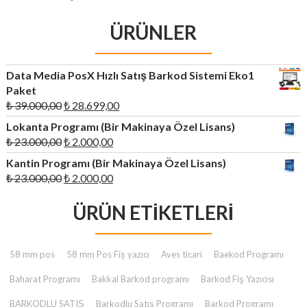
ÜRÜNLER
Data Media PosX Hızlı Satış Barkod Sistemi Eko1
Paket
Orijinal
Şu
₺
39.000,00
₺
28.699,00
fiyat:
andaki
Lokanta Programı (Bir Makinaya Özel Lisans)
₺ 39.000,00.
fiyat:
Orijinal
Şu
₺
23.000,00
₺
2.000,00
₺ 28.699,00.
fiyat:
andaki
Kantin Programı (Bir Makinaya Özel Lisans)
₺ 23.000,00.
fiyat:
Orijinal
Şu
₺
23.000,00
₺
2.000,00
₺ 2.000,00.
fiyat:
andaki
₺ 23.000,00.
ÜRÜN ETIKETLERI
fiyat:
₺ 2.000,00.
58 mm pos
58 mm Pos Fiş yazıcı
Aves ticari
Baekod Programı
Baharat Programı
Bakkal Barkod programı
Barkod Fiş Yazıcısı
BARKODLU SATIŞ
Barkodlu Satış Programı
Barkod Programı