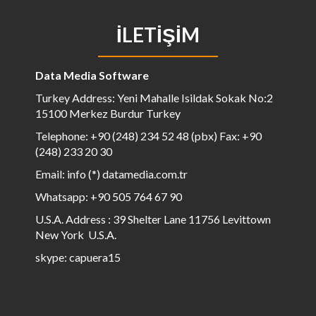
İLETIŞIM
Data Media Software
Turkey Address: Yeni Mahalle Isildak Sokak No:2
15100 Merkez Burdur Turkey
Telephone: +90 (248) 234 52 48 (pbx) Fax: +90
(248) 233 20 30
Email: info (*) datamedia.com.tr
Whatsapp: +90 505 764 67 90
U.S.A. Address : 39 Shelter Lane 11756 Levittown
New York U.S.A.
skype: capuera15