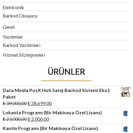
Elektronik
Barkod Okuyucu
Genel
Yazılımlar
Barkod Yazılımları
Hizmet Sözleşmeleri
ÜRÜNLER
Data Media PosX Hızlı Satış Barkod Sistemi Eko1
Paket
Orijinal
Şu
₺
39.000,00
₺
28.699,00
fiyat:
andaki
Lokanta Programı (Bir Makinaya Özel Lisans)
₺ 39.000,00.
fiyat:
Orijinal
Şu
₺
23.000,00
₺
2.000,00
₺ 28.699,00.
fiyat:
andaki
Kantin Programı (Bir Makinaya Özel Lisans)
₺ 23.000,00.
fiyat: