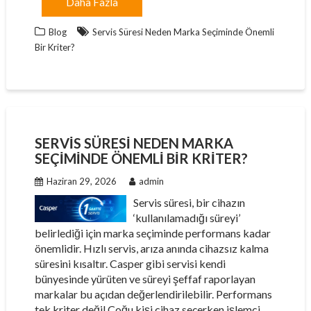
Daha Fazla
Blog
Servis Süresi Neden Marka Seçiminde Önemli
Bir Kriter?
SERVIS SÜRESI NEDEN MARKA
SEÇIMINDE ÖNEMLI BIR KRITER?
Haziran 29, 2026
admin
Servis süresi, bir cihazın
‘kullanılamadığı süreyi’
belirlediği için marka seçiminde performans kadar
önemlidir. Hızlı servis, arıza anında cihazsız kalma
süresini kısaltır. Casper gibi servisi kendi
bünyesinde yürüten ve süreyi şeffaf raporlayan
markalar bu açıdan değerlendirilebilir. Performans
tek kriter değil Çoğu kişi cihaz seçerken işlemci,