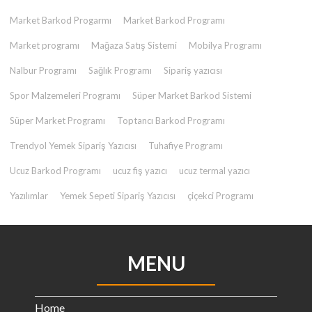
Market Barkod Progarmı
Market Barkod Programı
Market programı
Mağaza Satış Sistemi
Mobilya Programı
Nalbur Programı
Sağlık Programı
Sipariş yazıcısı
Spor Malzemeleri Programı
Süper Market Barkod Sistemi
Süper Market Programı
Toptancı Barkod Programı
Trendyol Yemek Sipariş Yazıcısı
Tuhafiye Programı
Ucuz Barkod Programı
ucuz fiş yazıcı
ucuz termal yazıcı
Yazılımlar
Yemek Sepeti Sipariş Yazıcısı
çiçekci Programı
MENU
Home