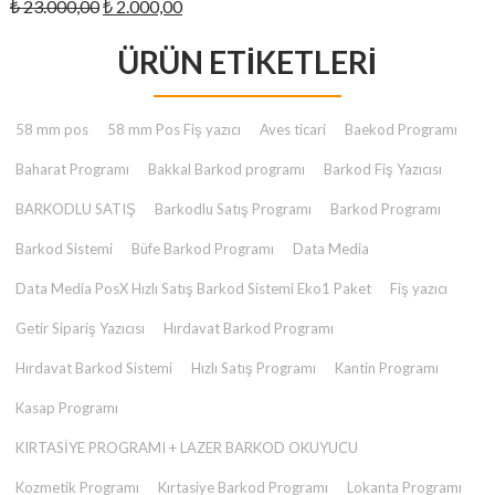
Orijinal
Şu
₺
23.000,00
₺
2.000,00
₺ 2.000,00.
fiyat:
andaki
₺ 23.000,00.
ÜRÜN ETIKETLERI
fiyat:
₺ 2.000,00.
58 mm pos
58 mm Pos Fiş yazıcı
Aves ticari
Baekod Programı
Baharat Programı
Bakkal Barkod programı
Barkod Fiş Yazıcısı
BARKODLU SATIŞ
Barkodlu Satış Programı
Barkod Programı
Barkod Sistemi
Büfe Barkod Programı
Data Media
Data Media PosX Hızlı Satış Barkod Sistemi Eko1 Paket
Fiş yazıcı
Getir Sipariş Yazıcısı
Hırdavat Barkod Programı
Hırdavat Barkod Sistemi
Hızlı Satış Programı
Kantin Programı
Kasap Programı
KIRTASİYE PROGRAMI + LAZER BARKOD OKUYUCU
Kozmetik Programı
Kırtasiye Barkod Programı
Lokanta Programı