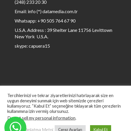
(248) 233 20 30
Email: info (*) datamedia.com.tr
Whatsapp: +90 505 764 67 90
U.S.A. Address : 39 Shelter Lane 11756 Levittown
New York U.S.A.
skype: capuera15
Tercihlerinizi ve tekrar ziyaretlerinizi hatırlayarak size en
uygun deneyimi sunmak için web sitemizde çerezleri
kullanıyoruz. “Kabul Et” seçeneğine tıklayarak tüm çerezlerin
kullanımına izin vermiş olursunuz.
© All rights reserved to Data Media 1999 to ∞
Do not sell my personal information
.
KVKK Aydınlatma Metni
Çerez Ayarları
Kabul Et