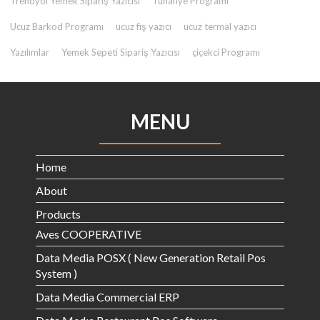
Trendyol Yemek Sipariş Yazıcısı
Tuhafiye Programı
Ucuz Barkod Programı
ucuz fiş yazıcı
ucuz termal yazıcı
Yazılımlar
Yemek Sepeti Sipariş Yazıcısı
çiçekci Programı
MENU
Home
About
Products
Aves COOPERATIVE
Data Media POSX ( New Generation Retail Pos
System )
Data Media Commercial ERP