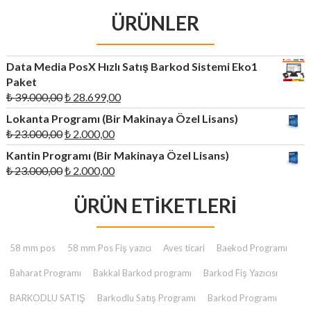
ÜRÜNLER
Data Media PosX Hızlı Satış Barkod Sistemi Eko1
Paket
Orijinal
Şu
₺
39.000,00
₺
28.699,00
fiyat:
andaki
Lokanta Programı (Bir Makinaya Özel Lisans)
₺ 39.000,00.
fiyat:
Orijinal
Şu
₺
23.000,00
₺
2.000,00
₺ 28.699,00.
fiyat:
andaki
Kantin Programı (Bir Makinaya Özel Lisans)
₺ 23.000,00.
fiyat:
Orijinal
Şu
₺
23.000,00
₺
2.000,00
₺ 2.000,00.
fiyat:
andaki
₺ 23.000,00.
ÜRÜN ETIKETLERI
fiyat:
₺ 2.000,00.
58 mm pos
58 mm Pos Fiş yazıcı
Aves ticari
Baekod Programı
Baharat Programı
Bakkal Barkod programı
Barkod Fiş Yazıcısı
BARKODLU SATIŞ
Barkodlu Satış Programı
Barkod Programı