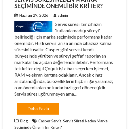
SEÇIMINDE ÖNEMLI BIR KRITER?
Haziran 29, 2026
admin
Servis süresi, bir cihazın
‘kullanılamadığı süreyi’
belirlediği için marka seçiminde performans kadar
önemlidir. Hızlı servis, arıza anında cihazsız kalma
süresini kısaltır. Casper gibi servisi kendi
bünyesinde yürüten ve süreyi şeffaf raporlayan
markalar bu açıdan değerlendirilebilir. Performans
tek kriter değil Çoğu kişi cihaz seçerken işlemci,
RAM ve ekran kartına odaklanır. Ancak cihaz
arızalandığında, bu özelliklerin hiçbiri işe yaramaz;
o an önemli olan ne kadar hızlı geri döneceğidir.
Servis süresi, görünmeyen ama…
Daha Fazla
,
Blog
Casper Servis
Servis Süresi Neden Marka
Seçiminde Önemli Bir Kriter?