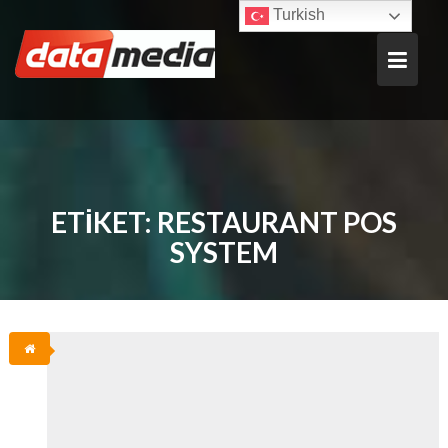
Skip
Turkish
to
content
ETIKET:
RESTAURANT POS
SYSTEM