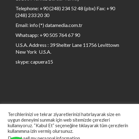
Telephone: +90 (248) 234 52 48 (pbx) Fax: +90
(248) 233 20 30
Email: info (*) datamedia.com.tr
Whatsapp: +90 505 764 67 90
U.S.A. Address : 39 Shelter Lane 11756 Levittown
New York U.S.A.
skype: capuera15
Tercihlerinizi ve tekrar ziyaretlerinizi hatırlayarak size en
uygun deneyimi sunmak için web sitemizde çerezleri
kullanıyoruz. “Kabul Et” seçeneğine tıklayarak tüm çerezlerin
kullanımına izin vermiş olursunuz.
© All rights reserved to Data Media 1999 to ∞
Do not sell my personal information
.