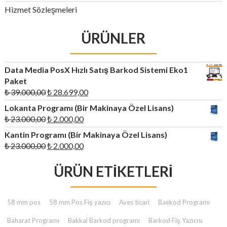
Hizmet Sözleşmeleri
ÜRÜNLER
Data Media PosX Hızlı Satış Barkod Sistemi Eko1
Paket
Orijinal
Şu
₺
39.000,00
₺
28.699,00
fiyat:
andaki
Lokanta Programı (Bir Makinaya Özel Lisans)
₺ 39.000,00.
fiyat:
Orijinal
Şu
₺
23.000,00
₺
2.000,00
₺ 28.699,00.
fiyat:
andaki
Kantin Programı (Bir Makinaya Özel Lisans)
₺ 23.000,00.
fiyat:
Orijinal
Şu
₺
23.000,00
₺
2.000,00
₺ 2.000,00.
fiyat:
andaki
₺ 23.000,00.
ÜRÜN ETIKETLERI
fiyat:
₺ 2.000,00.
58 mm pos
58 mm Pos Fiş yazıcı
Aves ticari
Baekod Programı
Baharat Programı
Bakkal Barkod programı
Barkod Fiş Yazıcısı