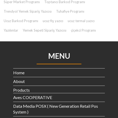
Süper Market Programı
Toptancı Barkod Programı
Trendyol Yemek Sipariş Yazıcısı
Tuhafiye Programı
Ucuz Barkod Programı
ucuz fiş yazıcı
ucuz termal yazıcı
Yazılımlar
Yemek Sepeti Sipariş Yazıcısı
çiçekci Programı
MENU
Home
About
Products
Aves COOPERATIVE
Data Media POSX ( New Generation Retail Pos
System )