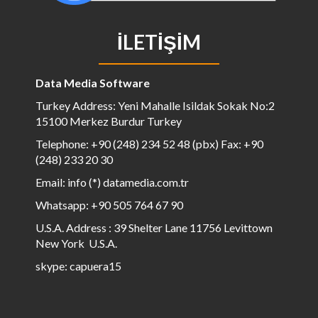
İLETIŞIM
Data Media Software
Turkey Address: Yeni Mahalle Isildak Sokak No:2
15100 Merkez Burdur Turkey
Telephone: +90 (248) 234 52 48 (pbx) Fax: +90
(248) 233 20 30
Email: info (*) datamedia.com.tr
Whatsapp: +90 505 764 67 90
U.S.A. Address : 39 Shelter Lane 11756 Levittown
New York U.S.A.
skype: capuera15