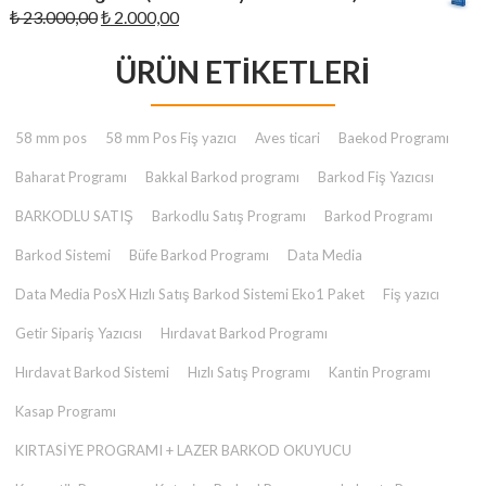
₺ 23.000,00.
fiyat:
Orijinal
Şu
₺
23.000,00
₺
2.000,00
₺ 2.000,00.
fiyat:
andaki
₺ 23.000,00.
ÜRÜN ETIKETLERI
fiyat:
₺ 2.000,00.
58 mm pos
58 mm Pos Fiş yazıcı
Aves ticari
Baekod Programı
Baharat Programı
Bakkal Barkod programı
Barkod Fiş Yazıcısı
BARKODLU SATIŞ
Barkodlu Satış Programı
Barkod Programı
Barkod Sistemi
Büfe Barkod Programı
Data Media
Data Media PosX Hızlı Satış Barkod Sistemi Eko1 Paket
Fiş yazıcı
Getir Sipariş Yazıcısı
Hırdavat Barkod Programı
Hırdavat Barkod Sistemi
Hızlı Satış Programı
Kantin Programı
Kasap Programı
KIRTASİYE PROGRAMI + LAZER BARKOD OKUYUCU