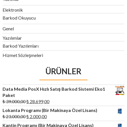
Elektronik
Barkod Okuyucu
Genel
Yazılımlar
Barkod Yazılımları
Hizmet Sözleşmeleri
ÜRÜNLER
Data Media PosX Hızlı Satış Barkod Sistemi Eko1
Paket
Orijinal
Şu
₺
39.000,00
₺
28.699,00
fiyat:
andaki
Lokanta Programı (Bir Makinaya Özel Lisans)
₺ 39.000,00.
fiyat:
Orijinal
Şu
₺
23.000,00
₺
2.000,00
₺ 28.699,00.
fiyat:
andaki
Kantin Programı (Bir Makinaya Özel Lisans)