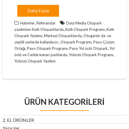
Daha Fazla
,
Haberler
Referanslar
Data Media Otopark
,
,
yazılımları Katlı Otoparklarda
Katlı Otopark Programı
Katlı
,
,
Otopark Yazılımı
Merkezi Otoparklarda
Otogarlar da ve
,
,
çeşitli yerlerde kullanılıyor.
Otopark Programı
Pavo Çözüm
,
,
,
Ortağı
Pavo Otopark Programı
Pavo Yol üstü Otopark
Yol
,
,
üstü ve Cadde kenarı parklarda
Yolüstü Otopark Programı
Yolüstü Otopark Yazılımı
ÜRÜN KATEGORILERI
2. EL ÜRÜNLER
Yazıcılar