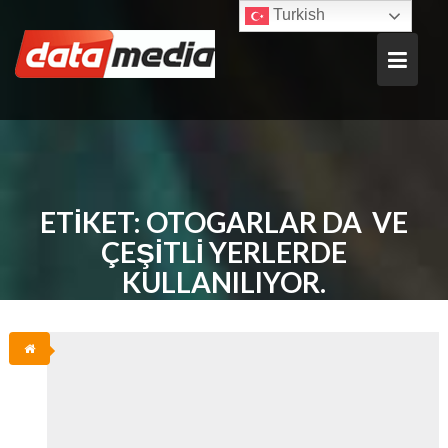
Skip
Turkish
to
content
ETIKET:
OTOGARLAR DA VE
ÇEŞITLI YERLERDE
KULLANILIYOR.