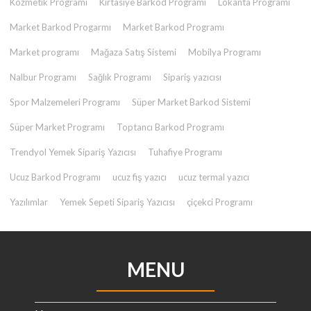
Kozmetik Programı
Kırtasiye Barkod Programı
Lokanta Programı
Market Barkod Progarmı
Market Barkod Programı
Market programı
Mağaza Satış Sistemi
Mobilya Programı
Nalbur Programı
Sağlık Programı
Sipariş yazıcısı
Spor Malzemeleri Programı
Süper Market Barkod Sistemi
Süper Market Programı
Toptancı Barkod Programı
Trendyol Yemek Sipariş Yazıcısı
Tuhafiye Programı
Ucuz Barkod Programı
ucuz fiş yazıcı
ucuz termal yazıcı
Yazılımlar
Yemek Sepeti Sipariş Yazıcısı
çiçekci Programı
MENU