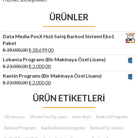
ÜRÜNLER
Data Media PosX Hızlı Satış Barkod Sistemi Eko1
Paket
Orijinal
Şu
₺
39.000,00
₺
28.699,00
fiyat:
andaki
Lokanta Programı (Bir Makinaya Özel Lisans)
₺ 39.000,00.
fiyat:
Orijinal
Şu
₺
23.000,00
₺
2.000,00
₺ 28.699,00.
fiyat:
andaki
Kantin Programı (Bir Makinaya Özel Lisans)
₺ 23.000,00.
fiyat:
Orijinal
Şu
₺
23.000,00
₺
2.000,00
₺ 2.000,00.
fiyat:
andaki
₺ 23.000,00.
ÜRÜN ETIKETLERI
fiyat:
₺ 2.000,00.
58 mm pos
58 mm Pos Fiş yazıcı
Aves ticari
Baekod Programı
Baharat Programı
Bakkal Barkod programı
Barkod Fiş Yazıcısı