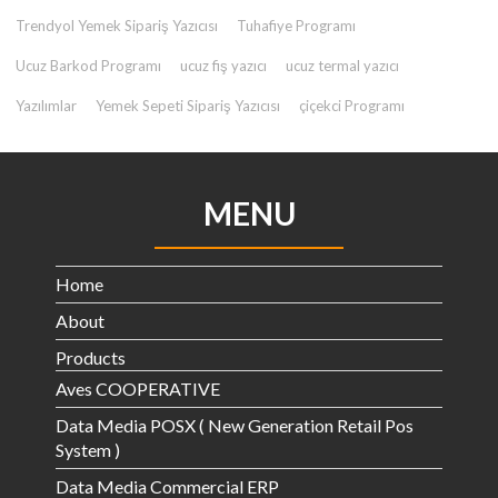
Trendyol Yemek Sipariş Yazıcısı
Tuhafiye Programı
Ucuz Barkod Programı
ucuz fiş yazıcı
ucuz termal yazıcı
Yazılımlar
Yemek Sepeti Sipariş Yazıcısı
çiçekci Programı
MENU
Home
About
Products
Aves COOPERATIVE
Data Media POSX ( New Generation Retail Pos
System )
Data Media Commercial ERP