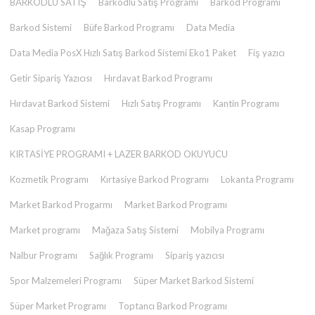
BARKODLU SATIŞ
Barkodlu Satış Programı
Barkod Programı
Barkod Sistemi
Büfe Barkod Programı
Data Media
Data Media PosX Hızlı Satış Barkod Sistemi Eko1 Paket
Fiş yazıcı
Getir Sipariş Yazıcısı
Hırdavat Barkod Programı
Hırdavat Barkod Sistemi
Hızlı Satış Programı
Kantin Programı
Kasap Programı
KIRTASİYE PROGRAMI + LAZER BARKOD OKUYUCU
Kozmetik Programı
Kırtasiye Barkod Programı
Lokanta Programı
Market Barkod Progarmı
Market Barkod Programı
Market programı
Mağaza Satış Sistemi
Mobilya Programı
Nalbur Programı
Sağlık Programı
Sipariş yazıcısı
Spor Malzemeleri Programı
Süper Market Barkod Sistemi
Süper Market Programı
Toptancı Barkod Programı