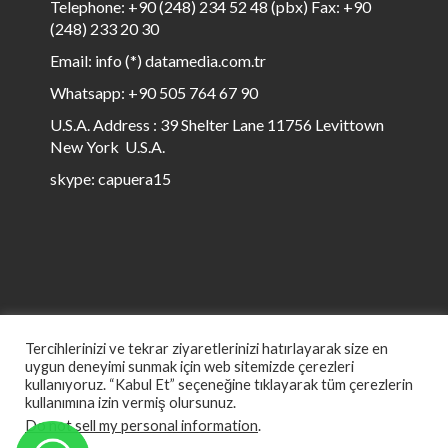
Telephone: +90 (248) 234 52 48 (pbx) Fax: +90
(248) 233 20 30
Email: info (*) datamedia.com.tr
Whatsapp: +90 505 764 67 90
U.S.A. Address : 39 Shelter Lane 11756 Levittown
New York U.S.A.
skype: capuera15
Tercihlerinizi ve tekrar ziyaretlerinizi hatırlayarak size en
uygun deneyimi sunmak için web sitemizde çerezleri
kullanıyoruz. “Kabul Et” seçeneğine tıklayarak tüm çerezlerin
kullanımına izin vermiş olursunuz.
© All rights reserved to Data Media 1999 to ∞
Do not sell my personal information
.