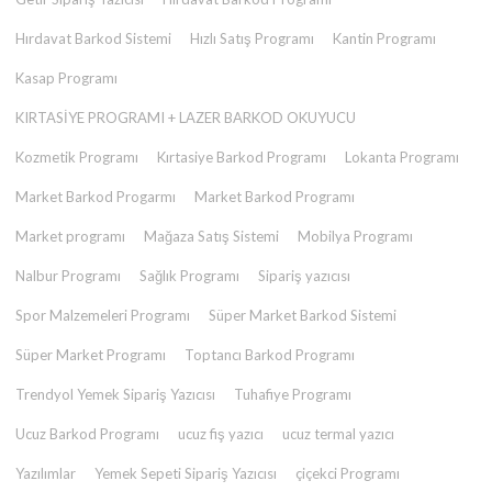
Hırdavat Barkod Sistemi
Hızlı Satış Programı
Kantin Programı
Kasap Programı
KIRTASİYE PROGRAMI + LAZER BARKOD OKUYUCU
Kozmetik Programı
Kırtasiye Barkod Programı
Lokanta Programı
Market Barkod Progarmı
Market Barkod Programı
Market programı
Mağaza Satış Sistemi
Mobilya Programı
Nalbur Programı
Sağlık Programı
Sipariş yazıcısı
Spor Malzemeleri Programı
Süper Market Barkod Sistemi
Süper Market Programı
Toptancı Barkod Programı
Trendyol Yemek Sipariş Yazıcısı
Tuhafiye Programı
Ucuz Barkod Programı
ucuz fiş yazıcı
ucuz termal yazıcı
Yazılımlar
Yemek Sepeti Sipariş Yazıcısı
çiçekci Programı