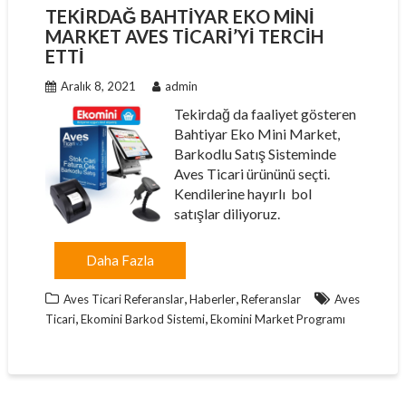
TEKIRDAĞ BAHTIYAR EKO MINI
MARKET AVES TICARI’YI TERCIH
ETTI
Aralık 8, 2021
admin
Tekirdağ da faaliyet gösteren
Bahtiyar Eko Mini Market,
Barkodlu Satış Sisteminde
Aves Ticari ürününü seçti.
Kendilerine hayırlı bol
satışlar diliyoruz.
Daha Fazla
,
,
Aves Ticari Referanslar
Haberler
Referanslar
Aves
,
,
Ticari
Ekomini Barkod Sistemi
Ekomini Market Programı