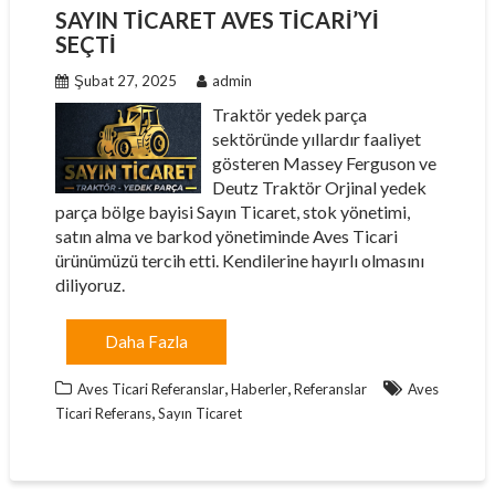
SAYIN TICARET AVES TICARI’YI
SEÇTI
Şubat 27, 2025
admin
Traktör yedek parça
sektöründe yıllardır faaliyet
gösteren Massey Ferguson ve
Deutz Traktör Orjinal yedek
parça bölge bayisi Sayın Ticaret, stok yönetimi,
satın alma ve barkod yönetiminde Aves Ticari
ürünümüzü tercih etti. Kendilerine hayırlı olmasını
diliyoruz.
Daha Fazla
,
,
Aves Ticari Referanslar
Haberler
Referanslar
Aves
,
Ticari Referans
Sayın Ticaret