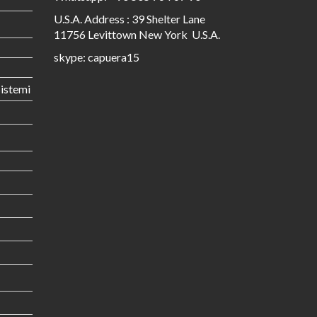
U.S.A. Address : 39 Shelter Lane
11756 Levittown New York U.S.A.
skype: capuera15
istemi