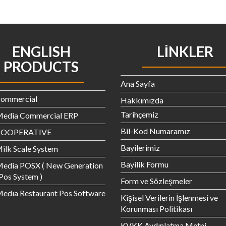
ENGLISH
LINKLER
PRODUCTS
Ana Sayfa
Commercial
Hakkımızda
Tarihçemiz
Media Commercial ERP
Bil-Kod Numaramız
 COOPERATIVE
Bayilerimiz
ilk Scale System
Bayilik Formu
Media POSX ( New Generation
 Pos System )
Form ve Sözleşmeler
edıa Restaurant Pos Software
Kişisel Verilerin İşlenmesi ve
Korunması Politikası
KVKK Aydınlatma Metni