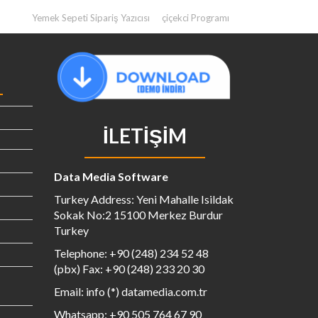
Yemek Sepeti Sipariş Yazıcısı
çiçekci Programı
İLETIŞIM
Data Media Software
Turkey Address: Yeni Mahalle Isildak
Sokak No:2 15100 Merkez Burdur
Turkey
Telephone: +90 (248) 234 52 48
(pbx) Fax: +90 (248) 233 20 30
Email: info (*) datamedia.com.tr
Whatsapp: +90 505 764 67 90