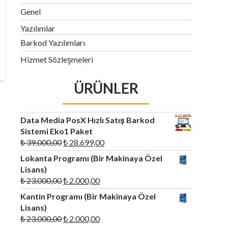
Genel
Yazılımlar
Barkod Yazılımları
Hizmet Sözleşmeleri
ÜRÜNLER
Data Media PosX Hızlı Satış Barkod
Sistemi Eko1 Paket
Orijinal
Şu
₺
39.000,00
₺
28.699,00
fiyat:
andaki
Lokanta Programı (Bir Makinaya Özel
₺ 39.000,00.
fiyat:
Lisans)
₺ 28.699,00.
Orijinal
Şu
₺
23.000,00
₺
2.000,00
fiyat:
andaki
Kantin Programı (Bir Makinaya Özel
₺ 23.000,00.
fiyat:
Lisans)
₺ 2.000,00.
Orijinal
Şu
₺
23.000,00
₺
2.000,00