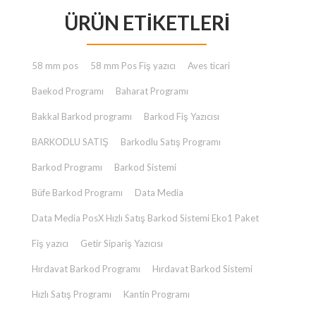
fiyat:
andaki
ÜRÜN ETIKETLERI
₺ 23.000,00.
fiyat:
₺ 2.000,00.
58 mm pos
58 mm Pos Fiş yazıcı
Aves ticari
Baekod Programı
Baharat Programı
Bakkal Barkod programı
Barkod Fiş Yazıcısı
BARKODLU SATIŞ
Barkodlu Satış Programı
Barkod Programı
Barkod Sistemi
Büfe Barkod Programı
Data Media
Data Media PosX Hızlı Satış Barkod Sistemi Eko1 Paket
Fiş yazıcı
Getir Sipariş Yazıcısı
Hırdavat Barkod Programı
Hırdavat Barkod Sistemi
Hızlı Satış Programı
Kantin Programı