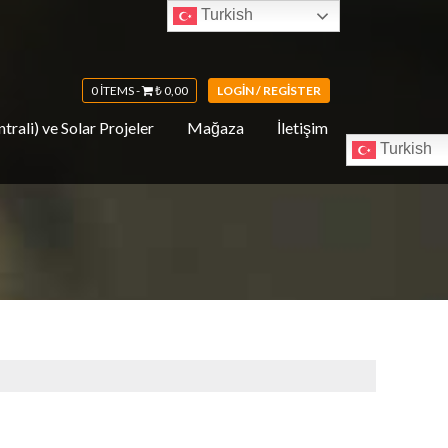
Turkish
0 ITEMS -
₺
0,00
LOGIN / REGISTER
trali) ve Solar Projeler
Mağaza
İletişim
Turkish