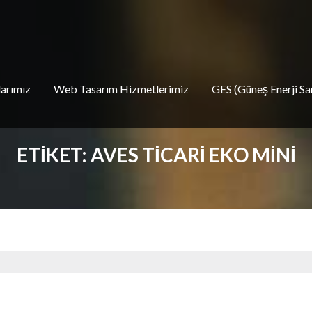
larımız
Web Tasarım Hizmetlerimiz
GES (Güneş Enerji San
ETIKET:
AVES TICARI EKO MINI