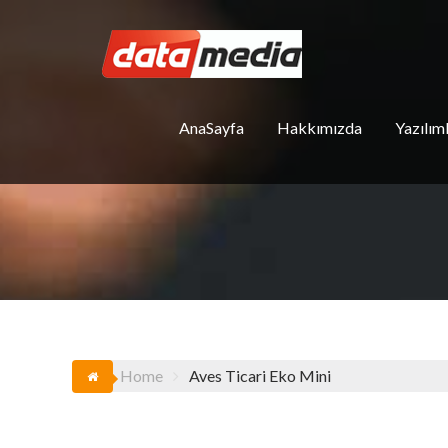
Skip
to
content
AnaSayfa
Hakkımızda
Yazılım
Home
Aves Ticari Eko Mini