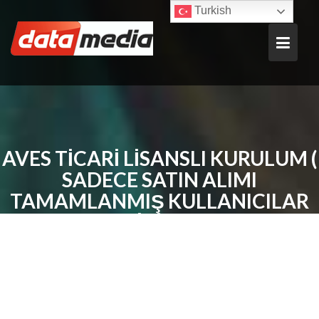
Skip
Turkish
to
content
AVES TICARI LISANSLI KURULUM (
SADECE SATIN ALIMI
TAMAMLANMIŞ KULLANICILAR
İÇIN)