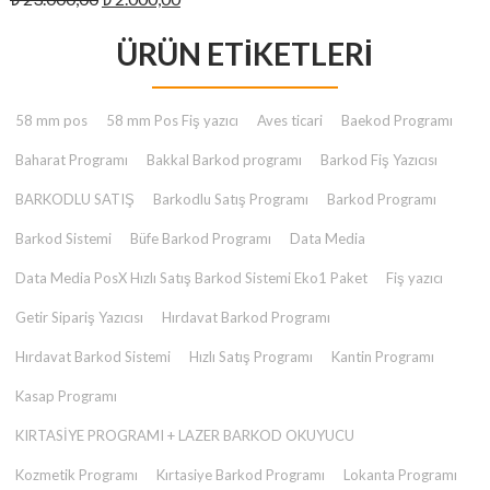
₺ 2.000,00.
fiyat:
andaki
₺ 23.000,00.
ÜRÜN ETIKETLERI
fiyat:
₺ 2.000,00.
58 mm pos
58 mm Pos Fiş yazıcı
Aves ticari
Baekod Programı
Baharat Programı
Bakkal Barkod programı
Barkod Fiş Yazıcısı
BARKODLU SATIŞ
Barkodlu Satış Programı
Barkod Programı
Barkod Sistemi
Büfe Barkod Programı
Data Media
Data Media PosX Hızlı Satış Barkod Sistemi Eko1 Paket
Fiş yazıcı
Getir Sipariş Yazıcısı
Hırdavat Barkod Programı
Hırdavat Barkod Sistemi
Hızlı Satış Programı
Kantin Programı
Kasap Programı
KIRTASİYE PROGRAMI + LAZER BARKOD OKUYUCU
Kozmetik Programı
Kırtasiye Barkod Programı
Lokanta Programı