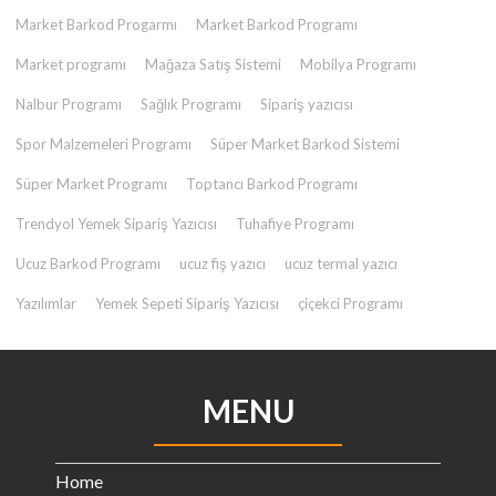
Market Barkod Progarmı
Market Barkod Programı
Market programı
Mağaza Satış Sistemi
Mobilya Programı
Nalbur Programı
Sağlık Programı
Sipariş yazıcısı
Spor Malzemeleri Programı
Süper Market Barkod Sistemi
Süper Market Programı
Toptancı Barkod Programı
Trendyol Yemek Sipariş Yazıcısı
Tuhafiye Programı
Ucuz Barkod Programı
ucuz fiş yazıcı
ucuz termal yazıcı
Yazılımlar
Yemek Sepeti Sipariş Yazıcısı
çiçekci Programı
MENU
Home