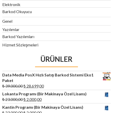
Elektronik
Barkod Okuyucu
Genel
Yazılımlar
Barkod Yazılımları
Hizmet Sözleşmeleri
ÜRÜNLER
Data Media PosX Hızlı Satış Barkod Sistemi Eko1
Paket
Orijinal
Şu
₺
39.000,00
₺
28.699,00
fiyat:
andaki
Lokanta Programı (Bir Makinaya Özel Lisans)
₺ 39.000,00.
fiyat:
Orijinal
Şu
₺
23.000,00
₺
2.000,00
₺ 28.699,00.
fiyat:
andaki
Kantin Programı (Bir Makinaya Özel Lisans)
₺ 23.000,00.
fiyat:
Orijinal
Şu
₺
23.000,00
₺
2.000,00