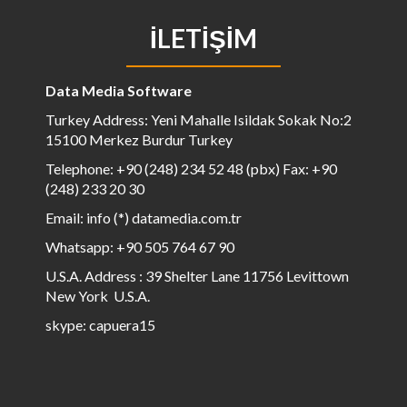
İLETIŞIM
Data Media Software
Turkey Address: Yeni Mahalle Isildak Sokak No:2
15100 Merkez Burdur Turkey
Telephone: +90 (248) 234 52 48 (pbx) Fax: +90
(248) 233 20 30
Email: info (*) datamedia.com.tr
Whatsapp: +90 505 764 67 90
U.S.A. Address : 39 Shelter Lane 11756 Levittown
New York U.S.A.
skype: capuera15