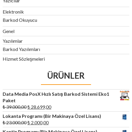
Yazıcılar
Elektronik
Barkod Okuyucu
Genel
Yazılımlar
Barkod Yazılımları
Hizmet Sözleşmeleri
ÜRÜNLER
Data Media PosX Hızlı Satış Barkod Sistemi Eko1
Paket
Orijinal
Şu
₺
39.000,00
₺
28.699,00
fiyat:
andaki
Lokanta Programı (Bir Makinaya Özel Lisans)
₺ 39.000,00.
fiyat:
Orijinal
Şu
₺
23.000,00
₺
2.000,00
₺ 28.699,00.
fiyat:
andaki
Kantin Programı (Bir Makinaya Özel Lisans)