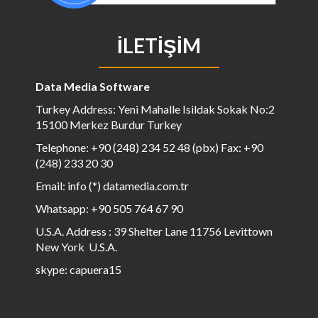
İLETIŞIM
Data Media Software
Turkey Address: Yeni Mahalle Isildak Sokak No:2
15100 Merkez Burdur Turkey
Telephone: +90 (248) 234 52 48 (pbx) Fax: +90
(248) 233 20 30
Email: info (*) datamedia.com.tr
Whatsapp: +90 505 764 67 90
U.S.A. Address : 39 Shelter Lane 11756 Levittown
New York U.S.A.
skype: capuera15