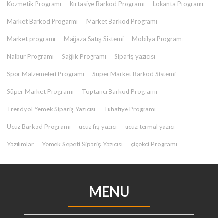
Kozmetik Programı
Kırtasiye Barkod Programı
Lokanta Programı
Market Barkod Progarmı
Market Barkod Programı
Market programı
Mağaza Satış Sistemi
Mobilya Programı
Nalbur Programı
Sağlık Programı
Sipariş yazıcısı
Spor Malzemeleri Programı
Süper Market Barkod Sistemi
Süper Market Programı
Toptancı Barkod Programı
Trendyol Yemek Sipariş Yazıcısı
Tuhafiye Programı
Ucuz Barkod Programı
ucuz fiş yazıcı
ucuz termal yazıcı
Yazılımlar
Yemek Sepeti Sipariş Yazıcısı
çiçekci Programı
MENU