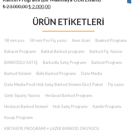
₺ 23.000,00.
fiyat:
Orijinal
Şu
₺
23.000,00
₺
2.000,00
₺ 2.000,00.
fiyat:
andaki
₺ 23.000,00.
ÜRÜN ETIKETLERI
fiyat:
₺ 2.000,00.
58 mm pos
58 mm Pos Fiş yazıcı
Aves ticari
Baekod Programı
Baharat Programı
Bakkal Barkod programı
Barkod Fiş Yazıcısı
BARKODLU SATIŞ
Barkodlu Satış Programı
Barkod Programı
Barkod Sistemi
Büfe Barkod Programı
Data Media
Data Media PosX Hızlı Satış Barkod Sistemi Eko1 Paket
Fiş yazıcı
Getir Sipariş Yazıcısı
Hırdavat Barkod Programı
Hırdavat Barkod Sistemi
Hızlı Satış Programı
Kantin Programı
Kasap Programı
KIRTASİYE PROGRAMI + LAZER BARKOD OKUYUCU