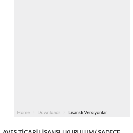
Home
Downloads
Lisanslı Versiyonlar
AVES TICARI LISANSLI KURULUM ( SADECE