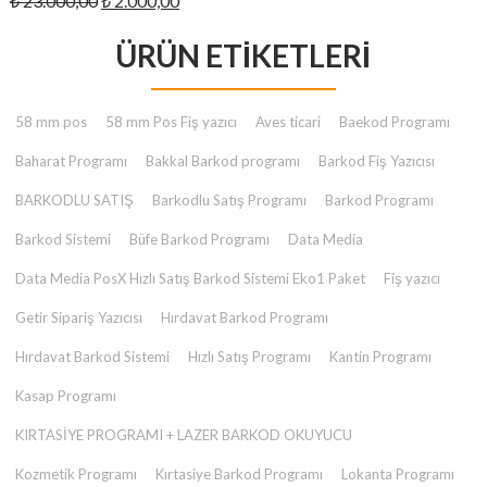
₺
23.000,00
₺
2.000,00
₺ 2.000,00.
fiyat:
andaki
₺ 23.000,00.
ÜRÜN ETIKETLERI
fiyat:
₺ 2.000,00.
58 mm pos
58 mm Pos Fiş yazıcı
Aves ticari
Baekod Programı
Baharat Programı
Bakkal Barkod programı
Barkod Fiş Yazıcısı
BARKODLU SATIŞ
Barkodlu Satış Programı
Barkod Programı
Barkod Sistemi
Büfe Barkod Programı
Data Media
Data Media PosX Hızlı Satış Barkod Sistemi Eko1 Paket
Fiş yazıcı
Getir Sipariş Yazıcısı
Hırdavat Barkod Programı
Hırdavat Barkod Sistemi
Hızlı Satış Programı
Kantin Programı
Kasap Programı
KIRTASİYE PROGRAMI + LAZER BARKOD OKUYUCU
Kozmetik Programı
Kırtasiye Barkod Programı
Lokanta Programı