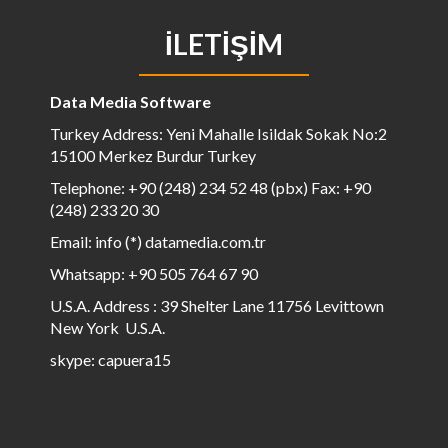
İLETIŞIM
Data Media Software
Turkey Address: Yeni Mahalle Isildak Sokak No:2
15100 Merkez Burdur Turkey
Telephone: +90 (248) 234 52 48 (pbx) Fax: +90
(248) 233 20 30
Email: info (*) datamedia.com.tr
Whatsapp: +90 505 764 67 90
U.S.A. Address : 39 Shelter Lane 11756 Levittown
New York U.S.A.
skype: capuera15