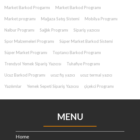
Market Barkod Progarmı
Market Barkod Programı
Market programı
Mağaza Satış Sistemi
Mobilya Programı
Nalbur Programı
Sağlık Programı
Sipariş yazıcısı
Spor Malzemeleri Programı
Süper Market Barkod Sistemi
Süper Market Programı
Toptancı Barkod Programı
Trendyol Yemek Sipariş Yazıcısı
Tuhafiye Programı
Ucuz Barkod Programı
ucuz fiş yazıcı
ucuz termal yazıcı
Yazılımlar
Yemek Sepeti Sipariş Yazıcısı
çiçekci Programı
MENU
Home