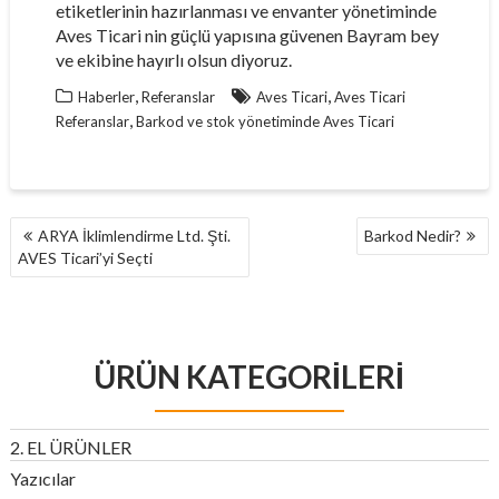
etiketlerinin hazırlanması ve envanter yönetiminde
Aves Ticari nin güçlü yapısına güvenen Bayram bey
ve ekibine hayırlı olsun diyoruz.
,
,
Haberler
Referanslar
Aves Ticari
Aves Ticari
,
Referanslar
Barkod ve stok yönetiminde Aves Ticari
YAZI
ARYA İklimlendirme Ltd. Şti.
Barkod Nedir?
GEZINMESI
AVES Ticari’yi Seçti
ÜRÜN KATEGORILERI
2. EL ÜRÜNLER
Yazıcılar