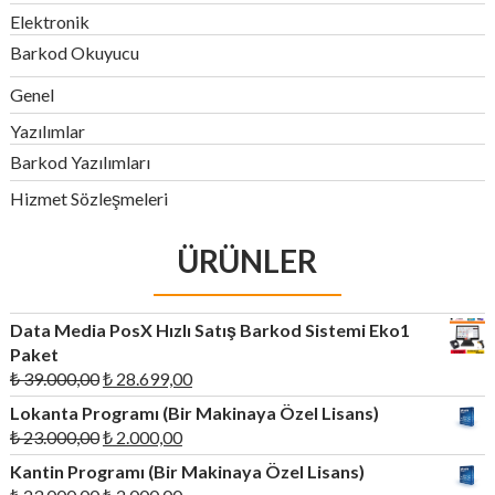
Elektronik
Barkod Okuyucu
Genel
Yazılımlar
Barkod Yazılımları
Hizmet Sözleşmeleri
ÜRÜNLER
Data Media PosX Hızlı Satış Barkod Sistemi Eko1
Paket
Orijinal
Şu
₺
39.000,00
₺
28.699,00
fiyat:
andaki
Lokanta Programı (Bir Makinaya Özel Lisans)
₺ 39.000,00.
fiyat:
Orijinal
Şu
₺
23.000,00
₺
2.000,00
₺ 28.699,00.
fiyat:
andaki
Kantin Programı (Bir Makinaya Özel Lisans)
₺ 23.000,00.
fiyat:
Orijinal
Şu