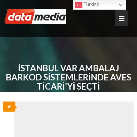
Skip
Turkish
to
content
İSTANBUL VAR AMBALAJ
BARKOD SISTEMLERINDE AVES
TICARI’YI SEÇTI