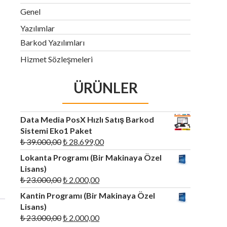
Genel
Yazılımlar
Barkod Yazılımları
Hizmet Sözleşmeleri
ÜRÜNLER
Data Media PosX Hızlı Satış Barkod
Sistemi Eko1 Paket
Orijinal
Şu
₺
39.000,00
₺
28.699,00
fiyat:
andaki
Lokanta Programı (Bir Makinaya Özel
₺ 39.000,00.
fiyat:
Lisans)
₺ 28.699,00.
Orijinal
Şu
₺
23.000,00
₺
2.000,00
fiyat:
andaki
Kantin Programı (Bir Makinaya Özel
₺ 23.000,00.
fiyat:
Lisans)
₺ 2.000,00.
Orijinal
Şu
₺
23.000,00
₺
2.000,00