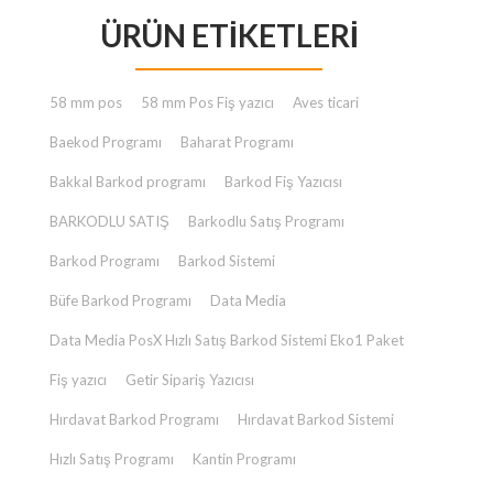
fiyat:
andaki
ÜRÜN ETIKETLERI
₺ 23.000,00.
fiyat:
₺ 2.000,00.
58 mm pos
58 mm Pos Fiş yazıcı
Aves ticari
Baekod Programı
Baharat Programı
Bakkal Barkod programı
Barkod Fiş Yazıcısı
BARKODLU SATIŞ
Barkodlu Satış Programı
Barkod Programı
Barkod Sistemi
Büfe Barkod Programı
Data Media
Data Media PosX Hızlı Satış Barkod Sistemi Eko1 Paket
Fiş yazıcı
Getir Sipariş Yazıcısı
Hırdavat Barkod Programı
Hırdavat Barkod Sistemi
Hızlı Satış Programı
Kantin Programı