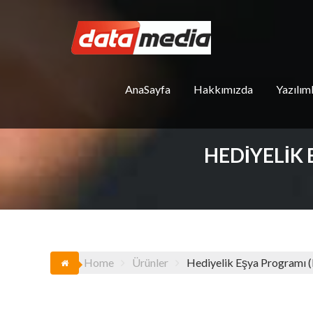
Skip
to
content
AnaSayfa
Hakkımızda
Yazılım
HEDIYELIK 
Home
Ürünler
Hediyelik Eşya Programı (