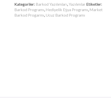
(Bir
Kategoriler:
Barkod Yazılımları
,
Yazılımlar
Etiketler:
Makinaya
Barkod Programı
,
Hediyelik Eşya Programı
,
Market
Özel
Barkod Progarmı
,
Ucuz Barkod Programı
Lisans)
adet