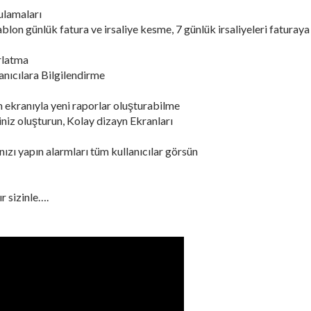
ulamaları
on günlük fatura ve irsaliye kesme, 7 günlük irsaliyeleri faturaya
rlatma
nıcılara Bilgilendirme
m ekranıyla yeni raporlar oluşturabilme
iz oluşturun, Kolay dizayn Ekranları
ızı yapın alarmları tüm kullanıcılar görsün
r sizinle….