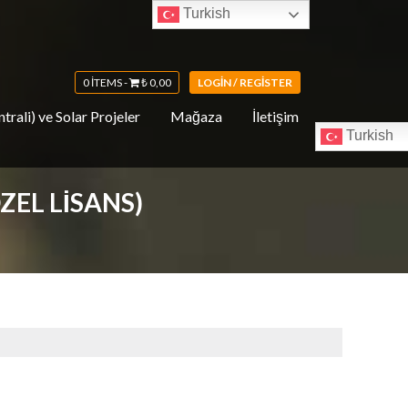
Turkish
0 ITEMS -
₺
0,00
LOGIN / REGISTER
trali) ve Solar Projeler
Mağaza
İletişim
Turkish
ZEL LISANS)