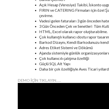
Açık Hesap (Veresiye) Takibi, İskonto uyg
FIRIN ve CATERING Firmaları için özel Şabl
çevirme.
Vadesi gelen faturaları 3 gün önceden hatı
3 Gün Önceden Çek ve Senetleri Tüm Kulla
HTML, Excel olarak rapor oluşturabilme.
Çok kullanışlı kullanıcı dostu rapor tasarı
Barkod Dizaynı, Kendi Barkodunuzu kendin
Adres Etiket Sistemi ve Dökümü
Ajanda sistemiyle günlük organizasyonların
Çok kullanıcılı çalışma özelliği
Güçlü SQL Alt Yapı
Daha bir çok özelliğiyle Aves Ticari yıllardı
DEMO İÇİN TIKLAYIN…..