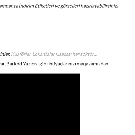
panya İndirim Etiketleri ve görselleri hazırlayabilirsiniz)
inler,
Kuaförler, Lokantalar kısacası her söktör…
ar, Barkod Yazıcısı gibi ihtiyaçlarınızı mağazamızdan