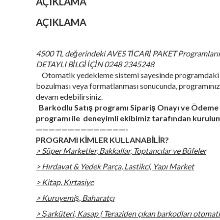
AÇIKLAMA
AÇIKLAMA
4500 TL değerindeki AVES TİCARİ PAKET Programlarını
DETAYLI BİLGİ İÇİN 0248 2345248
Otomatik yedekleme sistemi sayesinde programdaki bilg
bozulması veya formatlanması sonucunda, programınızı v
devam edebilirsiniz.
Barkodlu Satış programı Sipariş Onayı ve Ödeme S
programı ile deneyimli ekibimiz tarafından kurulu
——————————————-
PROGRAMI KİMLER KULLANABİLİR?
> Süper Marketler, Bakkallar, Toptancılar ve Büfeler
> Hırdavat & Yedek Parça, Lastikci, Yapı Market
> Kitap, Kırtasiye
> Kuruyemiş, Baharatçı
> Şarküteri, Kasap ( Teraziden çıkan barkodları otomati