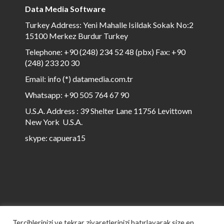
Data Media Software
Turkey Address: Yeni Mahalle Isildak Sokak No:2
15100 Merkez Burdur Turkey
Telephone: +90 (248) 234 52 48 (pbx) Fax: +90
(248) 233 20 30
Email: info (*) datamedia.com.tr
Whatsapp: +90 505 764 67 90
U.S.A. Address : 39 Shelter Lane 11756 Levittown
New York U.S.A.
skype: capuera15
Tercihlerinizi ve tekrar ziyaretlerinizi hatırlayarak size en