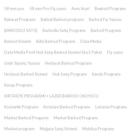
58 mm pos
58 mm Pos Fiş yazıcı
Aves ticari
Baekod Programı
Baharat Programı
Bakkal Barkod programı
Barkod Fiş Yazıcısı
BARKODLU SATIŞ
Barkodlu Satış Programı
Barkod Programı
Barkod Sistemi
Büfe Barkod Programı
Data Media
Data Media PosX Hızlı Satış Barkod Sistemi Eko1 Paket
Fiş yazıcı
Getir Sipariş Yazıcısı
Hırdavat Barkod Programı
Hırdavat Barkod Sistemi
Hızlı Satış Programı
Kantin Programı
Kasap Programı
KIRTASİYE PROGRAMI + LAZER BARKOD OKUYUCU
Kozmetik Programı
Kırtasiye Barkod Programı
Lokanta Programı
Market Barkod Progarmı
Market Barkod Programı
Market programı
Mağaza Satış Sistemi
Mobilya Programı