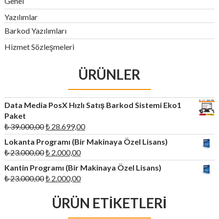
Genel
Yazılımlar
Barkod Yazılımları
Hizmet Sözleşmeleri
ÜRÜNLER
Data Media PosX Hızlı Satış Barkod Sistemi Eko1
Paket
Orijinal
Şu
₺
39.000,00
₺
28.699,00
fiyat:
andaki
Lokanta Programı (Bir Makinaya Özel Lisans)
₺ 39.000,00.
fiyat:
Orijinal
Şu
₺
23.000,00
₺
2.000,00
₺ 28.699,00.
fiyat:
andaki
Kantin Programı (Bir Makinaya Özel Lisans)
₺ 23.000,00.
fiyat:
Orijinal
Şu
₺
23.000,00
₺
2.000,00
₺ 2.000,00.
fiyat:
andaki
₺ 23.000,00.
ÜRÜN ETIKETLERI
fiyat:
₺ 2.000,00.