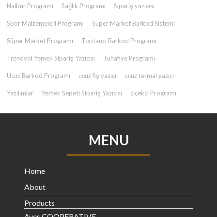
Nalbur Programı
Sağlık Programı
Sipariş yazıcısı
Spor Malzemeleri Programı
Süper Market Barkod Sistemi
Süper Market Programı
Toptancı Barkod Programı
Trendyol Yemek Sipariş Yazıcısı
Tuhafiye Programı
Ucuz Barkod Programı
ucuz fiş yazıcı
ucuz termal yazıcı
Yazılımlar
Yemek Sepeti Sipariş Yazıcısı
çiçekci Programı
MENU
Home
About
Products
Aves COOPERATIVE