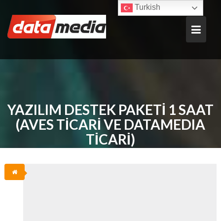
Skip
Turkish
to
content
YAZILIM DESTEK PAKETİ 1 SAAT
(AVES TİCARİ VE DATAMEDIA
TİCARİ)