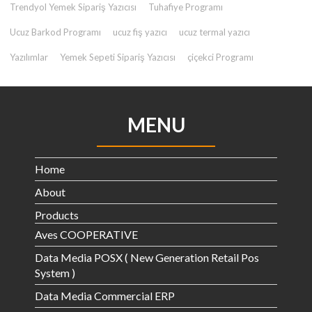
Trendyol Yemek Sipariş Yazıcısı
Tuhafiye Programı
Ucuz Barkod Programı
ucuz fiş yazıcı
ucuz termal yazıcı
Yazılımlar
Yemek Sepeti Sipariş Yazıcısı
çiçekci Programı
MENU
Home
About
Products
Aves COOPERATIVE
Data Media POSX ( New Generation Retail Pos
System )
Data Media Commercial ERP