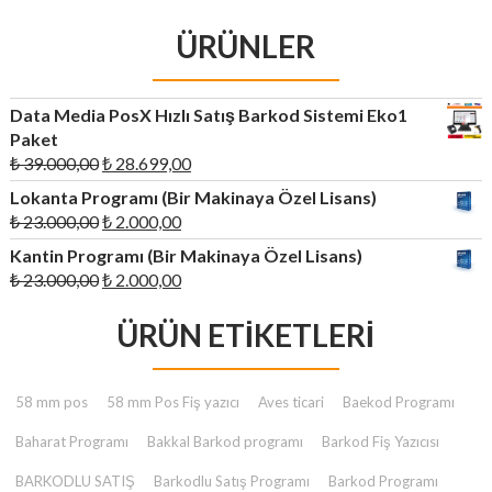
ÜRÜNLER
Data Media PosX Hızlı Satış Barkod Sistemi Eko1
Paket
Orijinal
Şu
₺
39.000,00
₺
28.699,00
fiyat:
andaki
Lokanta Programı (Bir Makinaya Özel Lisans)
₺ 39.000,00.
fiyat:
Orijinal
Şu
₺
23.000,00
₺
2.000,00
₺ 28.699,00.
fiyat:
andaki
Kantin Programı (Bir Makinaya Özel Lisans)
₺ 23.000,00.
fiyat:
Orijinal
Şu
₺
23.000,00
₺
2.000,00
₺ 2.000,00.
fiyat:
andaki
₺ 23.000,00.
ÜRÜN ETIKETLERI
fiyat:
₺ 2.000,00.
58 mm pos
58 mm Pos Fiş yazıcı
Aves ticari
Baekod Programı
Baharat Programı
Bakkal Barkod programı
Barkod Fiş Yazıcısı
BARKODLU SATIŞ
Barkodlu Satış Programı
Barkod Programı