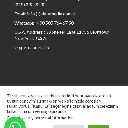
(248) 233 20 30
Email: info (*) datamedia.com.tr
Whatsapp: +90 505 764 67 90
U.S.A. Address : 39 Shelter Lane 11756 Levittown
New York U.S.A.
skype: capuera15
Tercihlerinizi ve tekrar ziyaretlerinizi hatırlayarak size en
uygun deneyimi sunmak için web sitemizde çerezleri
kullanıyoruz. “Kabul Et” seçeneğine tıklayarak tüm çerezlerin
kullanımına izin vermiş olursunuz.
© All rights reserved to Data Media 1999 to ∞
Do not sell my personal information
.