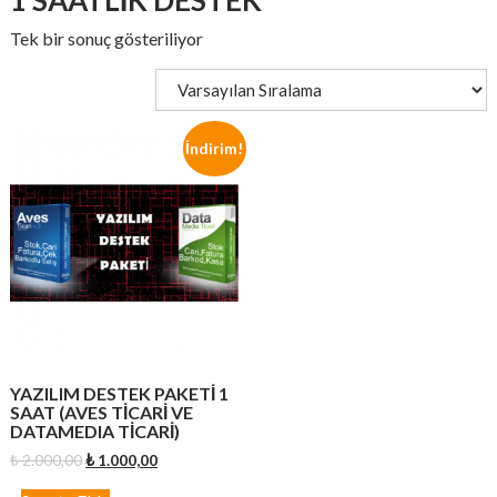
1 SAATLIK DESTEK
Tek bir sonuç gösteriliyor
İndirim!
YAZILIM DESTEK PAKETİ 1
SAAT (AVES TİCARİ VE
DATAMEDIA TİCARİ)
Orijinal
Şu
₺
2.000,00
₺
1.000,00
fiyat:
andaki