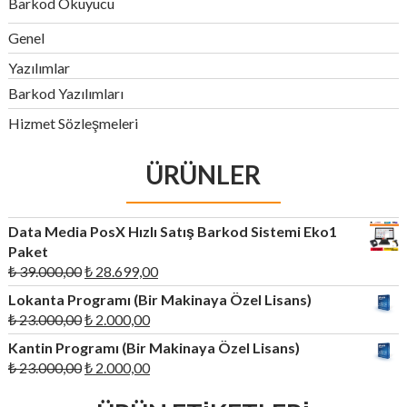
Barkod Okuyucu
Genel
Yazılımlar
Barkod Yazılımları
Hizmet Sözleşmeleri
ÜRÜNLER
Data Media PosX Hızlı Satış Barkod Sistemi Eko1
Paket
Orijinal
Şu
₺
39.000,00
₺
28.699,00
fiyat:
andaki
Lokanta Programı (Bir Makinaya Özel Lisans)
₺ 39.000,00.
fiyat:
Orijinal
Şu
₺
23.000,00
₺
2.000,00
₺ 28.699,00.
fiyat:
andaki
Kantin Programı (Bir Makinaya Özel Lisans)
₺ 23.000,00.
fiyat:
Orijinal
Şu
₺
23.000,00
₺
2.000,00
₺ 2.000,00.
fiyat:
andaki
₺ 23.000,00.
fiyat: