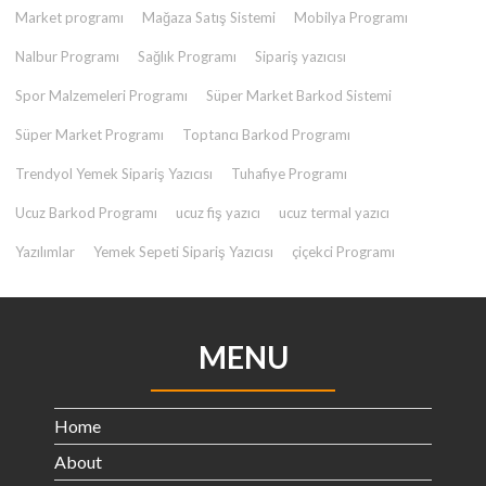
Market programı
Mağaza Satış Sistemi
Mobilya Programı
Nalbur Programı
Sağlık Programı
Sipariş yazıcısı
Spor Malzemeleri Programı
Süper Market Barkod Sistemi
Süper Market Programı
Toptancı Barkod Programı
Trendyol Yemek Sipariş Yazıcısı
Tuhafiye Programı
Ucuz Barkod Programı
ucuz fiş yazıcı
ucuz termal yazıcı
Yazılımlar
Yemek Sepeti Sipariş Yazıcısı
çiçekci Programı
MENU
Home
About