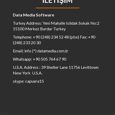
Data Media Software
Turkey Address: Yeni Mahalle Isildak Sokak No:2
15100 Merkez Burdur Turkey
Telephone: +90 (248) 234 52 48 (pbx) Fax: +90
(248) 233 20 30
Email: info (*) datamedia.com.tr
Whatsapp: +90 505 764 67 90
U.S.A. Address : 39 Shelter Lane 11756 Levittown
New York U.S.A.
skype: capuera15