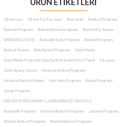
ÜRÜN ETIKETLERI
₺ 2.000,00.
58 mm pos
58 mm Pos Fiş yazıcı
Aves ticari
Baekod Programı
Baharat Programı
Bakkal Barkod programı
Barkod Fiş Yazıcısı
BARKODLU SATIŞ
Barkodlu Satış Programı
Barkod Programı
Barkod Sistemi
Büfe Barkod Programı
Data Media
Data Media PosX Hızlı Satış Barkod Sistemi Eko1 Paket
Fiş yazıcı
Getir Sipariş Yazıcısı
Hırdavat Barkod Programı
Hırdavat Barkod Sistemi
Hızlı Satış Programı
Kantin Programı
Kasap Programı
KIRTASİYE PROGRAMI + LAZER BARKOD OKUYUCU
Kozmetik Programı
Kırtasiye Barkod Programı
Lokanta Programı
Market Barkod Progarmı
Market Barkod Programı