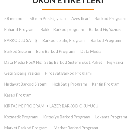
ÜRÜN ETIKETLERI
₺ 2.000,00.
58 mm pos
58 mm Pos Fiş yazıcı
Aves ticari
Baekod Programı
Baharat Programı
Bakkal Barkod programı
Barkod Fiş Yazıcısı
BARKODLU SATIŞ
Barkodlu Satış Programı
Barkod Programı
Barkod Sistemi
Büfe Barkod Programı
Data Media
Data Media PosX Hızlı Satış Barkod Sistemi Eko1 Paket
Fiş yazıcı
Getir Sipariş Yazıcısı
Hırdavat Barkod Programı
Hırdavat Barkod Sistemi
Hızlı Satış Programı
Kantin Programı
Kasap Programı
KIRTASİYE PROGRAMI + LAZER BARKOD OKUYUCU
Kozmetik Programı
Kırtasiye Barkod Programı
Lokanta Programı
Market Barkod Progarmı
Market Barkod Programı