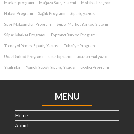
Market programı
Mağaza Satış Sistemi
Mobilya Programı
Nalbur Programı
Sağlık Programı
Sipariş yazıcısı
Spor Malzemeleri Programı
Süper Market Barkod Sistemi
Süper Market Programı
Toptancı Barkod Programı
Trendyol Yemek Sipariş Yazıcısı
Tuhafiye Programı
Ucuz Barkod Programı
ucuz fiş yazıcı
ucuz termal yazıcı
Yazılımlar
Yemek Sepeti Sipariş Yazıcısı
çiçekci Programı
MENU
Home
About