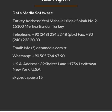
Data Media Software
Turkey Address: Yeni Mahalle Isildak Sokak No:2
15100 Merkez Burdur Turkey
Telephone: +90 (248) 234 52 48 (pbx) Fax: +90
(248) 233 20 30
Email: info (*) datamedia.com.tr
Whatsapp: +90 505 764 67 90
U.S.A. Address : 39 Shelter Lane 11756 Levittown
New York U.S.A.
skype: capuera15