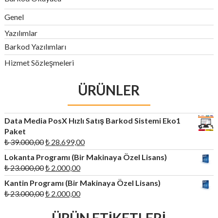
Genel
Yazılımlar
Barkod Yazılımları
Hizmet Sözleşmeleri
ÜRÜNLER
Data Media PosX Hızlı Satış Barkod Sistemi Eko1
Paket
Orijinal
Şu
₺
39.000,00
₺
28.699,00
fiyat:
andaki
Lokanta Programı (Bir Makinaya Özel Lisans)
₺ 39.000,00.
fiyat:
Orijinal
Şu
₺
23.000,00
₺
2.000,00
₺ 28.699,00.
fiyat:
andaki
Kantin Programı (Bir Makinaya Özel Lisans)
₺ 23.000,00.
fiyat:
Orijinal
Şu
₺
23.000,00
₺
2.000,00
₺ 2.000,00.
fiyat:
andaki
₺ 23.000,00.
fiyat: