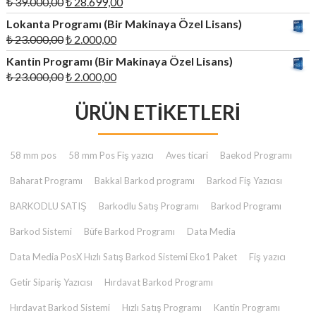
Orijinal
Şu
₺
39.000,00
₺
28.699,00
fiyat:
andaki
Lokanta Programı (Bir Makinaya Özel Lisans)
₺ 39.000,00.
fiyat:
Orijinal
Şu
₺
23.000,00
₺
2.000,00
₺ 28.699,00.
fiyat:
andaki
Kantin Programı (Bir Makinaya Özel Lisans)
₺ 23.000,00.
fiyat:
Orijinal
Şu
₺
23.000,00
₺
2.000,00
₺ 2.000,00.
fiyat:
andaki
₺ 23.000,00.
ÜRÜN ETIKETLERI
fiyat:
₺ 2.000,00.
58 mm pos
58 mm Pos Fiş yazıcı
Aves ticari
Baekod Programı
Baharat Programı
Bakkal Barkod programı
Barkod Fiş Yazıcısı
BARKODLU SATIŞ
Barkodlu Satış Programı
Barkod Programı
Barkod Sistemi
Büfe Barkod Programı
Data Media
Data Media PosX Hızlı Satış Barkod Sistemi Eko1 Paket
Fiş yazıcı
Getir Sipariş Yazıcısı
Hırdavat Barkod Programı
Hırdavat Barkod Sistemi
Hızlı Satış Programı
Kantin Programı