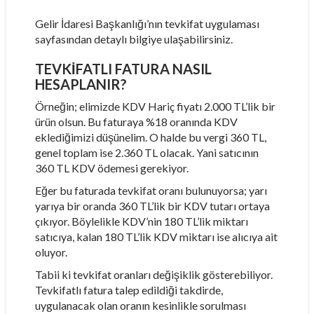
Gelir İdaresi Başkanlığı’nın tevkifat uygulaması
sayfasından detaylı bilgiye ulaşabilirsiniz.
TEVKİFATLI FATURA NASIL
HESAPLANIR?
Örneğin; elimizde KDV Hariç fiyatı 2.000 TL’lik bir
ürün olsun. Bu faturaya %18 oranında KDV
eklediğimizi düşünelim. O halde bu vergi 360 TL,
genel toplam ise 2.360 TL olacak. Yani satıcının
360 TL KDV ödemesi gerekiyor.
Eğer bu faturada tevkifat oranı bulunuyorsa; yarı
yarıya bir oranda 360 TL’lik bir KDV tutarı ortaya
çıkıyor. Böylelikle KDV’nin 180 TL’lik miktarı
satıcıya, kalan 180 TL’lik KDV miktarı ise alıcıya ait
oluyor.
Tabii ki tevkifat oranları değişiklik gösterebiliyor.
Tevkifatlı fatura talep edildiği takdirde,
uygulanacak olan oranın kesinlikle sorulması