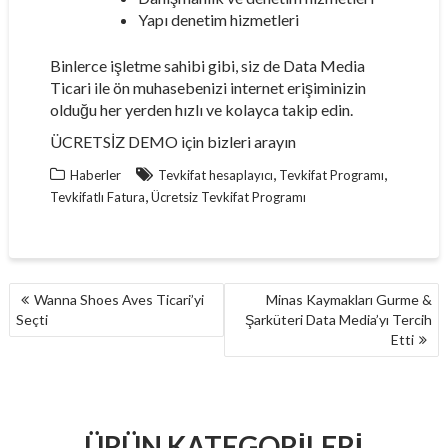
Yapı denetim hizmetleri
Binlerce işletme sahibi gibi, siz de Data Media
Ticari ile ön muhasebenizi internet erişiminizin
olduğu her yerden hızlı ve kolayca takip edin.
ÜCRETSİZ DEMO için bizleri arayın
,
,
Haberler
Tevkifat hesaplayıcı
Tevkifat Programı
,
Tevkifatlı Fatura
Ücretsiz Tevkifat Programı
YAZI
Wanna Shoes Aves Ticari’yi
Minas Kaymakları Gurme &
GEZINMESI
Seçti
Şarküteri Data Media’yı Tercih
Etti
ÜRÜN KATEGORILERI