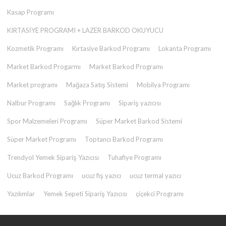
Kasap Programı
KIRTASİYE PROGRAMI + LAZER BARKOD OKUYUCU
Kozmetik Programı
Kırtasiye Barkod Programı
Lokanta Programı
Market Barkod Progarmı
Market Barkod Programı
Market programı
Mağaza Satış Sistemi
Mobilya Programı
Nalbur Programı
Sağlık Programı
Sipariş yazıcısı
Spor Malzemeleri Programı
Süper Market Barkod Sistemi
Süper Market Programı
Toptancı Barkod Programı
Trendyol Yemek Sipariş Yazıcısı
Tuhafiye Programı
Ucuz Barkod Programı
ucuz fiş yazıcı
ucuz termal yazıcı
Yazılımlar
Yemek Sepeti Sipariş Yazıcısı
çiçekci Programı